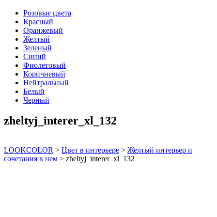
Розовые цвета
Красный
Оранжевый
Желтый
Зеленый
Синий
Фиолетовый
Коричневый
Нейтральный
Белый
Черный
zheltyj_interer_xl_132
LOOKCOLOR
>
Цвет в интерьере
>
Желтый интерьер и
сочетания в нем
>
zheltyj_interer_xl_132