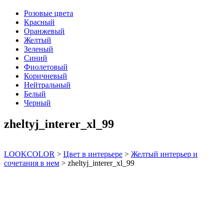
Розовые цвета
Красный
Оранжевый
Желтый
Зеленый
Синий
Фиолетовый
Коричневый
Нейтральный
Белый
Черный
zheltyj_interer_xl_99
LOOKCOLOR
>
Цвет в интерьере
>
Желтый интерьер и
сочетания в нем
>
zheltyj_interer_xl_99