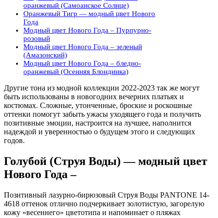
оранжевый (Самоанское Солнце)
Оранжевый Тигр — модный цвет Нового
Года
Модный цвет Нового Года – Пурпурно-
розовый
Модный цвет Нового Года – зеленый
(Амазонский)
Модный цвет Нового Года – бледно-
оранжевый (Осенняя Блондинка)
Другие тона из модной коллекции 2022-2023 так же могут
быть использованы в новогодних вечерних платьях и
костюмах. Сложные, утонченные, броские и роскошные
оттенки помогут забыть ужасы уходящего года и получить
позитивные эмоции, настроится на лучшее, наполнится
надеждой и уверенностью о будущем этого и следующих
годов.
Голубой (Струя Воды) — модный цвет
Нового Года –
Позитивный лазурно-бирюзовый Струя Воды PANTONE 14-
4618 оттенок отлично подчеркивает золотистую, загорелую
кожу «весеннего» цветотипа и напоминает о пляжах