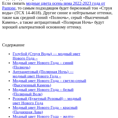
Если связать
модные цвета осень-зима 2022-2023 года от
Pantone
, то самым подходящим будет бирюзовый тон «Струя
воды» (ТСХ 14-4618). Другие синие и нейтральные оттенки,
такие как средний синий «Полночь», серый «Высеченный
Камень», а также антрацитовый «Полярная Ночь» будут
хорошей альтернативой основному оттенку.
Содержание
Голубой (Струя Воды) — модный цвет
Нового Года –
Модный цвет Нового Года – синий
(Полночь)
Антрацитовый (Полярная Ночь) —
модный цвет Нового Года –
Модный цвет Нового Года – светло-серый
(Высеченный Камень)
Модный цвет Нового Года – белый
(Полярный Волк)
Розовый (Букетный Розовый) – модный
цвет Нового Года
Модный цвет Нового Года – красный
(Падающая Лава)
Модный цвет Нового Года – желто-