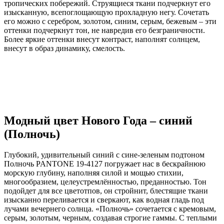
тропических побережий. Струящиеся ткани подчеркнут его
изысканную, всепоглощающую прохладную негу. Сочетать
его можно с серебром, золотом, синим, серым, бежевым – эти
оттенки подчеркнут тон, не навредив его безграничности.
Более яркие оттенки внесут контраст, наполнят солнцем,
внесут в образ динамику, смелость.
Модный цвет Нового Года – синий
(Полночь)
Глубокий, удивительный синий с сине-зеленым подтоном
Полночь PANTONE 19-4127 погружает нас в бескрайнюю
морскую глубину, наполняя силой и мощью стихии,
многообразием, целеустремлённостью, преданностью. Тон
подойдет для все цветотпов, он стройнит, блестящие ткани
изысканно переливается и сверкают, как водная гладь под
лучами вечернего солнца. «Полночь» сочетается с кремовым,
серым, золотым, черным, создавая строгие гаммы. С теплыми