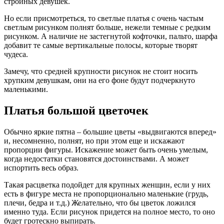
стройных девушек.
Но если присмотреться, то светлые платья с очень частым
светлым рисунком полнят больше, нежели темные с редким
рисунком. А наличие не застегнутой кофточки, пальто, шарфа
добавит те самые вертикальные полосы, которые творят
чудеса.
Замечу, что средней крупности рисунок не стоит носить
хрупким девушкам, они на его фоне будут подчеркнуто
маленькими.
Платья большой цветочек
Обычно яркие пятна – большие цветы «выдвигаются вперед»
и, несомненно, полнят, но при этом еще и искажают
пропорции фигуры. Искажение может быть очень умелым,
когда недостатки становятся достоинствами. А может
испортить весь образ.
Такая расцветка подойдет для крупных женщин, если у них
есть в фигуре места не пропорционально маленькие (грудь,
плечи, бедра и т.д.) Желательно, что бы цветок ложился
именно туда. Если рисунок придется на полное место, то оно
будет гротескно выпирать.