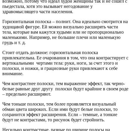
возможно, потому что идеал худой женщины так и не сошел с
пьедестала, хотя это вызывает негодование у
здравомыслящего части населения.
Горизонтальная полоска – полнит. Она идеально смотрится на
худощавой фигуре. Ей можно визуально расширять части
тела, которые вам кажутся худыми или не пропорционально
маленькими. Например, не большие плечи или маленькую
грудь и т. д.
Стоит отдать должное: горизонтальная полоска
привлекательна. Ее очарования в том, что она контрастирует с
вертикальными чертами тела: руки, ноги, за счет этого и
полоски, и ножки, и грациозные руки привлекают к себе
внимание.
Чем контрастнее полоски, тем выражение эффект, так черно-
белые равные друг другу полоски будут крайние в своем роде
– предельно расширяют.
Чем тоньше полоски, тем более проявляется визуальный
обман цвета широких. Если ими будут белые полоски, то
сохранится эффект расширения. Если – темные, а тонкие
будут не контрастами, то рисунок будет стройнить.
Несильно контрастные, разные по ширине полосы на