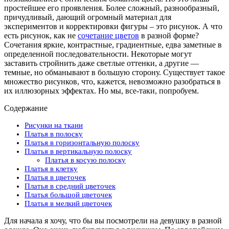
простейшее его проявления. Более сложный, разнообразный,
причудливый, дающий огромный материал для
экспериментов и корректировки фигуры – это рисунок. А что
есть рисунок, как не
сочетание цветов
в разной форме?
Сочетания яркие, контрастные, градиентные, едва заметные в
определенной последовательности. Некоторые могут
заставить стройнить даже светлые оттенки, а другие —
темные, но обманывают в большую сторону. Существует такое
множество рисунков, что, кажется, невозможно разобраться в
их иллюзорных эффектах. Но мы, все-таки, попробуем.
Содержание
Рисунки на ткани
Платья в полоску
Платья в горизонтальную полоску
Платья в вертикальную полоску
Платья в косую полоску
Платья в клетку
Платья в цветочек
Платья в средний цветочек
Платья большой цветочек
Платья в мелкий цветочек
Для начала я хочу, что бы вы посмотрели на девушку в разной