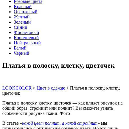
Розовые цвета
Красный
Оранжевый
Желтый
Зеленый
Синий
Фиолетовый
Коричневый
Нейтральный
Белый
Черный
Платья в полоску, клетку, цветочек
LOOKCOLOR
>
Цвет в одежде
>
Платья в полоску, клетку,
цветочек
Платья в полоску, клетку, цветочек — как влияет рисунок на
общий образ: стройнит или полнит? Вы сможете узнать
особенности рисунка ткани. Фото
В статье «
какой цвет полнит, а какой стройнит
» мы
познакомились с оптическим обманом цвета. Но это лишь