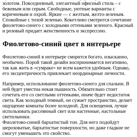
золотом. Повседневный, элегантный офисный стиль – с
бежевым или серым. Свободные, уютные варианты с
коричневым и охрой. Яркие — с желтым, желто-зеленым.
Спокойные с тихой зеленью. Кокетливо смотрится сочетание
фиолетово-синего с холодными оттенками зеленого. Красный
и розовый придает женственность и экспрессию.
Фиолетово-синий цвет в интерьере
Фиолетово-синий в интерьере сморится богато, изысканно,
необычно. Порой такой дизайн воспринимается негативно,
так как жить в «сумраке» не всем кажется удобным. Однако,
его эксцентричность привлекает неординарные личности.
Например, использование фиолетово-синего для спальни. В
ней будет уместна некая пышность. Обязательно стоит
сочетать его со светлыми оттенками, иначе будет недостаток
света. Как холодный темный, он сужает пространство, делает
ощущение комнаты более холодной. Для освещения, лучше
использовать рассеянный свет или настенные, настольные
светильники.
Фиолетово-синий бархатистый тон. Для него подойдут
шероховатые, бархатистые поверхности, но даже гладкие не
смогут уменьшить это свойство.