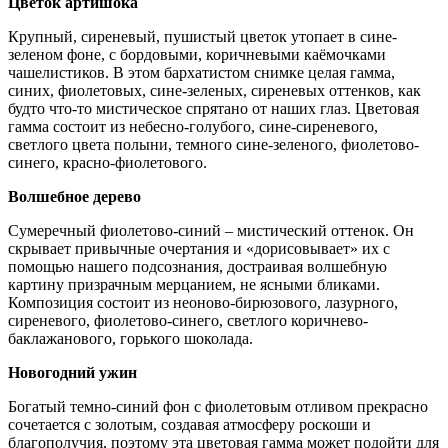
Цветок артишока
Крупный, сиреневый, пушистый цветок утопает в сине-
зеленом фоне, с бордовыми, коричневыми каёмочками
чашелистиков. В этом бархатистом снимке целая гамма,
синих, фиолетовых, сине-зеленых, сиреневых оттенков, как
будто что-то мистическое спрятано от наших глаз. Цветовая
гамма состоит из небесно-голубого, сине-сиреневого,
светлого цвета полыни, темного сине-зеленого, фиолетово-
синего, красно-фиолетового.
Волшебное дерево
Сумеречный фиолетово-синий – мистический оттенок. Он
скрывает привычные очертания и «дорисовывает» их с
помощью нашего подсознания, достраивая волшебную
картину призрачным мерцанием, не ясными бликами.
Композиция состоит из неоново-бирюзового, лазурного,
сиреневого, фиолетово-синего, светлого коричнево-
баклажанового, горького шоколада.
Новогодний ужин
Богатый темно-синий фон с фиолетовым отливом прекрасно
сочетается с золотым, создавая атмосферу роскоши и
благополучия, поэтому эта цветовая гамма может подойти для