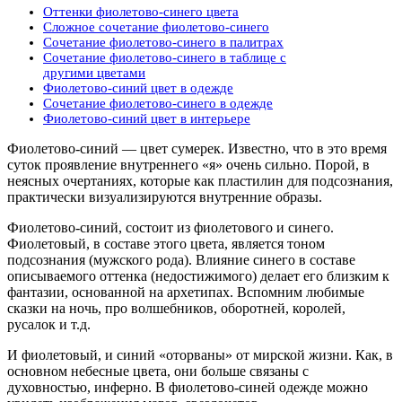
Оттенки фиолетово-синего цвета
Сложное сочетание фиолетово-синего
Сочетание фиолетово-синего в палитрах
Сочетание фиолетово-синего в таблице с
другими цветами
Фиолетово-синий цвет в одежде
Сочетание фиолетово-синего в одежде
Фиолетово-синий цвет в интерьере
Фиолетово-синий — цвет сумерек. Известно, что в это время
суток проявление внутреннего «я» очень сильно. Порой, в
неясных очертаниях, которые как пластилин для подсознания,
практически визуализируются внутренние образы.
Фиолетово-синий, состоит из фиолетового и синего.
Фиолетовый, в составе этого цвета, является тоном
подсознания (мужского рода). Влияние синего в составе
описываемого оттенка (недостижимого) делает его близким к
фантазии, основанной на архетипах. Вспомним любимые
сказки на ночь, про волшебников, оборотней, королей,
русалок и т.д.
И фиолетовый, и синий «оторваны» от мирской жизни. Как, в
основном небесные цвета, они больше связаны с
духовностью, инферно. В фиолетово-синей одежде можно