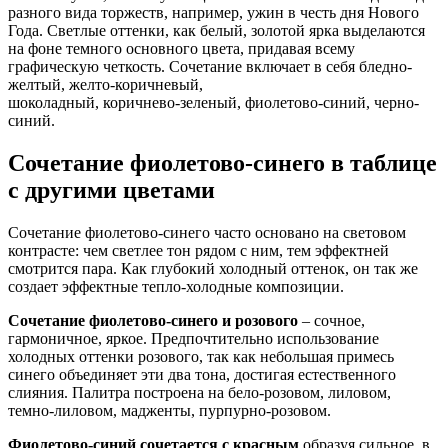
разного вида торжеств, например, ужин в честь дня Нового
Года. Светлые оттенки, как белый, золотой ярка выделаются
на фоне темного основного цвета, придавая всему
графическую четкость. Сочетание включает в себя бледно-
желтый, желто-коричневый,
шоколадный, коричнево-зеленый, фиолетово-синий, черно-
синий.
Сочетание фиолетово-синего в таблице
с другими цветами
Сочетание фиолетово-синего часто основано на световом
контрасте: чем светлее тон рядом с ним, тем эффектней
смотрится пара. Как глубокий холодный оттенок, он так же
создает эффектные тепло-холодные композиции.
Сочетание фиолетово-синего и розового
– сочное,
гармоничное, яркое. Предпочтительно использование
холодных оттенки розового, так как небольшая примесь
синего объединяет эти два тона, достигая естественного
слияния. Палитра построена на бело-розовом, лиловом,
темно-лиловом, мадженты, пурпурно-розовом.
Фиолетово-синий сочетается с красным
образуя сильное, в