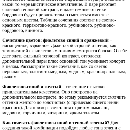
какой-то мере мистическое впечатление. В паре работает
сильный тепловой контраст, и даже темные оттенки
бордового будут привлекательно смотреться вместе с
основным цветом. Таблица сочетания состоит из светло-
красного, терракотово-красного, рубинового, рубиново-
бордового, винного.
Сочетание цветов: фиолетово-синий и оранжевый
–
насыщенное, взрывное. Даже такой строгий оттенок, как
темно-синий с фиолетовым отливом смотрится броско. О себе
дает знать сильный тепловой контраст, отголоски
дополнительной пары плюс основной тон усиливает колорит
в целом. Рассмотрите такие сочетания, как со светло-
персиковым, золотисто-медным, медным, красно-оранжевым,
рыжим.
Фиолетово-синий и желтый
– сочетание с высоко
привлекательным качеством. Оно построено на
дополнительном контрасте, по этому рекомендуется смягчить
оттенки желтого до золотистых (с примесью синего и/или
красного). Для примера сочетания с цветом шампань,
медовым, горчичным, янтарным, ярким золотом.
Как сочетать фиолетово-синий и теплый зеленый?
Для
создания такой комбинации подойдут любые тона зелени с