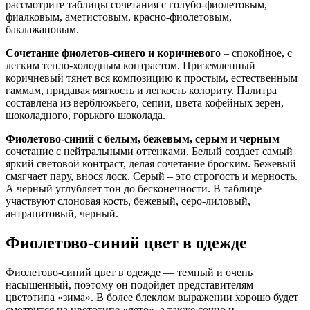
рассмотрите таблицы сочетания с голубо-фиолетовым,
фиалковым, аметистовым, красно-фиолетовым,
баклажановым.
Сочетание фиолетов-синего и коричневого
– спокойное, с
легким тепло-холодным контрастом. Приземленный
коричневый тянет вся композицию к простым, естественным
гаммам, придавая мягкость и легкость колориту. Палитра
составлена из верблюжьего, сепии, цвета кофейных зерен,
шоколадного, горького шоколада.
Фиолетово-синий с белым, бежевым, серым и черным
–
сочетание с нейтральными оттенками. Белый создает самый
яркий световой контраст, делая сочетание броским. Бежевый
смягчает пару, внося лоск. Серый – это строгость и мерность.
А черный углубляет тон до бесконечности. В таблице
участвуют слоновая кость, бежевый, серо-лиловый,
антрацитовый, черный.
Фиолетово-синий цвет в одежде
Фиолетово-синий цвет в одежде — темный и очень
насыщенный, поэтому он подойдет представителям
цветотипа «зима». В более блеклом выражении хорошо будет
смотрится на цветотипе «лето», а также сочно и