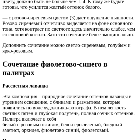
цвету, должно быть не больше чем 1: 4. К тому же будьте
готовы, что усилится желтый оттенок белого.
— с розово-сиреневым цветом (3) дает ощущение пышности.
Розово-сиреневый отчетливо выделяется на фоне основного
тона, хотя контраст по светлоте здесь значительно слабее, чем
со слоновой костью. Зато это сочетание белее эмоционально.
Дополнить сочетание можно светло-сиреневым, голубым и
ярко-розовым.
Сочетание фиолетово-синего в
палитрах
Рассветная лаванда
Эта композиция – природное сочетание оттенков лаванды в
утреннем освещение, с бликами и размытием, которые
появились по воле художника-фотографа. В нем легкость
светлых пятен и глубокая полутень, полная сочных оттенков.
Палитра включает в себя
белый с розовым отливом, бело-серо-зеленый, бледный
аметист, орхидея, фиолетово-синий, фиолетовый.