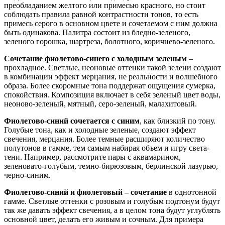
преобладанием желтого или примесью красного, но стоит
соблюдать правила равной контрастности тонов, то есть
примесь серого в основном цвете и сочетаемом с ним должна
быть одинакова. Палитра состоит из бледно-зеленого,
зеленого горошка, шартреза, болотного, коричнево-зеленого.
Сочетание фиолетово-синего с холодным зеленым
–
прохладное. Светлые, неоновые оттенки такой зелени создают
в комбинации эффект мерцания, не реальности и волшебного
образа. Более скоромные тона поддержат ощущения сумерка,
спокойствия. Композиция включает в себя зеленый цвет воды,
неоново-зеленый, мятный, серо-зеленый, малахитовый.
Фиолетово-синий сочетается с синим
, как близкий по тону.
Голубые тона, как и холодные зеленые, создают эффект
свечения, мерцания. Более темные расширяют количество
полутонов в гамме, тем самым набирая объем и игру света-
тени. Например, рассмотрите пары с аквамарином,
зеленовато-голубым, темно-бирюзовым, берлинской лазурью,
черно-синим.
Фиолетово-синий и фиолетовый – сочетание
в однотонной
гамме. Светлые оттенки с розовым и голубым подтонум будут
так же давать эффект свечения, а в целом тона будут углублять
основной цвет, делать его живым и сочным. Для примера