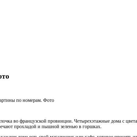
ото
артины по номерам. Фото
лочка во французской провинции. Четырехэтажные дома с цвета
речают прохладой и пышной зеленью в горшках.
 каждом доме есть свой магазинчик или кафе, готовое принять 