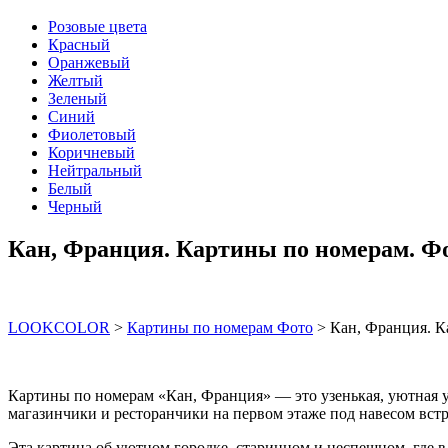
Розовые цвета
Красный
Оранжевый
Желтый
Зеленый
Синий
Фиолетовый
Коричневый
Нейтральный
Белый
Черный
Кан, Франция. Картины по номерам. Ф
LOOKCOLOR
>
Картины по номерам Фото
>
Кан, Франция. К
Картины по номерам «Кан, Франция» — это узенькая, уютная у
магазинчики и ресторанчики на первом этаже под навесом вст
Эта картина об уютном городке, старинном и неспешном, где в