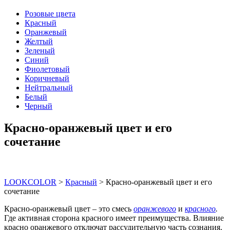
Розовые цвета
Красный
Оранжевый
Желтый
Зеленый
Синий
Фиолетовый
Коричневый
Нейтральный
Белый
Черный
Красно-оранжевый цвет и его
сочетание
LOOKCOLOR
>
Красный
>
Красно-оранжевый цвет и его
сочетание
Красно-оранжевый цвет – это смесь
оранжевого
и
красного
.
Где активная сторона красного имеет преимущества. Влияние
красно оранжевого отключат рассудительную часть сознания.