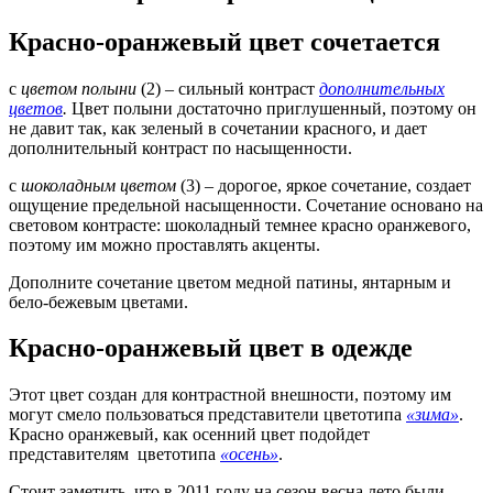
Красно-оранжевый цвет сочетается
с
цветом полыни
(2) – сильный контраст
дополнительных
цветов
.
Цвет полыни достаточно приглушенный, поэтому он
не давит так, как зеленый в сочетании красного, и дает
дополнительный контраст по насыщенности.
с
шоколадным цветом
(3) – дорогое, яркое сочетание, создает
ощущение предельной насыщенности. Сочетание основано на
световом контрасте: шоколадный темнее красно оранжевого,
поэтому им можно проставлять акценты.
Дополните сочетание цветом медной патины, янтарным и
бело-бежевым цветами.
Красно-оранжевый цвет в одежде
Этот цвет создан для контрастной внешности, поэтому им
могут смело пользоваться представители цветотипа
«зима»
.
Красно оранжевый, как осенний цвет подойдет
представителям цветотипа
«осень»
.
Стоит заметить, что в 2011 году на сезон весна лето были