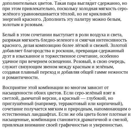
дополнительных цветов. Такая пара выглядит сдержанно, но
при этом привлекательно, поскольку холодная мягкость серо-
зелёного уравновешивается тёплой, но не крикливой
энергией красного. Дополнить эту палитру можно белым,
золотым и розовым.
Белый в этом сочетании выступает в роли воздуха и света,
разряжая мягкоеть бледно-зеленого и смягчая интенсивность
красного, делая композицию более лёгкой и свежей. Золотой
добавляет благородства и роскоши, превращая сдержанный
дуэт в изысканное и торжественное сочетание, особенно
удачное при вечернем освещении. Розовый, в свою очередь,
служит связующим звеном между красным и зелёным,
создавая плавный переход и добавляя общей гамме нежности
и романтичности.
Восприятие этой комбинации во многом зависит от
насыщенности обоих цветов. Если серо-зелёный взят в
светлой, дымчатой версии, а красный — глубокий, но
приглушённый (например, терракотовый или кирпичный),
сочетание получается мягким и природным, напоминающим о
естественных ландшафтах. Если же оба цвета более плотные и
насыщенные, комбинация становится драматичной и смелой,
привлекая внимание своей графичностью и уверенностью.