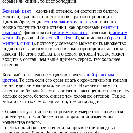
серый или синий, то цвет холодный.
Бежевый цвет
– сложный оттенок, он состоит из белого,
желтого, красного, синего тонов в разной пропорции.
Цветовобразующие
тона являются основными
, и из них
можно получить такие оттенки, как оранжевый (
желтый +
красный
), фиолетовый (
синий + красный
), зеленый (
синий +
желтый
), розовый (
красный + белый
), коричневый (
красный,
желтый, синий
), поэтому у бежевого может быть множество
поддонов в зависимости того в какой пропорции смешаны
краски. Не стоит забывать и о сером, который так же может
входить в состав: чем выше примесь серого, тем холоднее
оттенок.
Бежевый тон среди всех цветов является
нейтральным
цветом
. То есть если его сравнивать с хроматичными тонами,
он не будет не холодным, не теплым. Изменения внутри
оттенка по большей части зависит от насыщенности тона: чем
больше серого, белого, синего тем холоднее оттенок. Так же
можно сказать: чем бледнее тон, тем он холоднее.
Однако, отсутствие серой примеси и умеренное количество
синего делают тон более теплым даже при изменении
количества белого.
То есть в наибольшей степени на проявление холодных
оттенков в этой линейке влияет серый и синий.