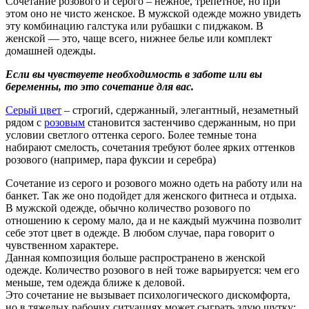
Сочетание розового и серого – нежное, трепетное, но при
этом оно не чисто женское. В мужской одежде можно увидеть
эту комбинацию галстука или рубашки с пиджаком. В
женской — это, чаще всего, нижнее белье или комплект
домашней одежды.
Если вы чувствуете необходимость в заботе или вы
беременны, то это сочетание для вас.
Серый цвет
– строгий, сдержанный, элегантный, незаметный
рядом с
розовым
становится застенчиво сдержанным, но при
условии светлого оттенка серого. Более темные тона
набирают смелость, сочетания требуют более ярких оттенков
розового (например, пара фуксии и серебра)
Сочетание из серого и розового можно одеть на работу или на
банкет. Так же оно подойдет для женского фитнеса и отдыха.
В мужской одежде, обычно количество розового по
отношению к серому мало, да и не каждый мужчина позволит
себе этот цвет в одежде. В любом случае, пара говорит о
чувственном характере.
Данная композиция больше распространено в женской
одежде. Количество розового в ней тоже варьируется: чем его
меньше, тем одежда ближе к деловой.
Это сочетание не вызывает психологического дискомфорта,
но в тяжелых рабочих ситуациях может сыграть злую шутку: