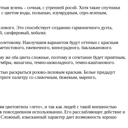
ная зелень – сочная, с утренней росой. Хотя такие спутники
ю с цветом воды, полынью, изумрудным, серо-зеленым,
лового. Это способствует созданию гармоничного дуэта,
й, сапфировый, кобальт.
фиолетовому. Наилучшим вариантом будут оттенки с красным
аметистового, ежевичного, виноградного, баклажанового.
му же оба цвета сложные, поэтому и сочетание будет приятным,
 умбры, махагона, темно-шоколадного, темно-каштанового.
стью раскрыться розово-лиловым краскам. Белые придадут
отрите палитру со сливочным, бежевым, маренго,
ям цветовтипа «лето», и так как людей с такой внешностью
н в повседневном использовании. Его расслабляющее действие и
а. Сложный, изысканный характер дает возможность хорошо