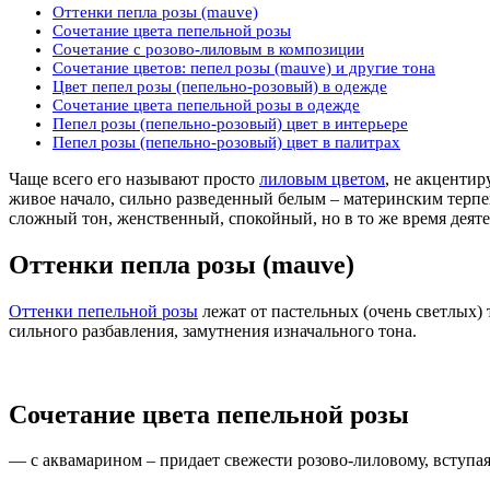
Оттенки пепла розы (mauve)
Сочетание цвета пепельной розы
Сочетание с розово-лиловым в композиции
Сочетание цветов: пепел розы (mauve) и другие тона
Цвет пепел розы (пепельно-розовый) в одежде
Сочетание цвета пепельной розы в одежде
Пепел розы (пепельно-розовый) цвет в интерьере
Пепел розы (пепельно-розовый) цвет в палитрах
Чаще всего его называют просто
лиловым цветом
, не акцентир
живое начало, сильно разведенный белым – материнским терпе
сложный тон, женственный, спокойный, но в то же время деяте
Оттенки пепла розы (mauve)
Оттенки пепельной розы
лежат от пастельных (очень светлых) 
сильного разбавления, замутнения изначального тона.
Сочетание цвета пепельной розы
— с аквамарином – придает свежести розово-лиловому, вступая