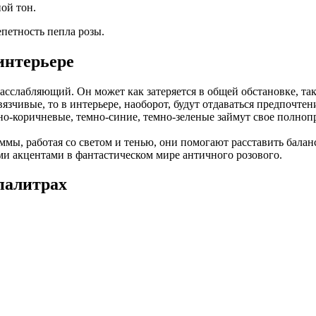
ой тон.
епетность пепла розы.
интерьере
сслабляющий. Он может как затеряется в общей обстановке, так
вязчивые, то в интерьере, наоборот, будут отдаваться предпочте
но-коричневые, темно-синие, темно-зеленые займут свое полнопр
ммы, работая со светом и тенью, они помогают расставить балан
ми акцентами в фантастическом мире античного розового.
палитрах