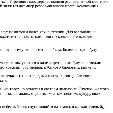
аться. Утренняя атмосфера, созданная расправленной постелью
ой является джемпер розово-лилового цвета. Композиция
огут появится и более яркие оттенки. Для вас таблицы
ожете использовать один или несколько оттенков для
 придавая ему живое сияние, объем. Более выгодно будут
могут с ним ужиться в виде акцента если будут как можно
ово-красный, рубиновый, рубиново-бардовый, винный.
 вступая в тепло-холодный контраст, они добавляют
жего.
й контраст, но остается в светлом диапазоне. Оттенки желтого
с цветом шампань, медовым, желтым золотом, кукурузным,
о небесный тон, спустившийся на землю, и мягкая зелень будет