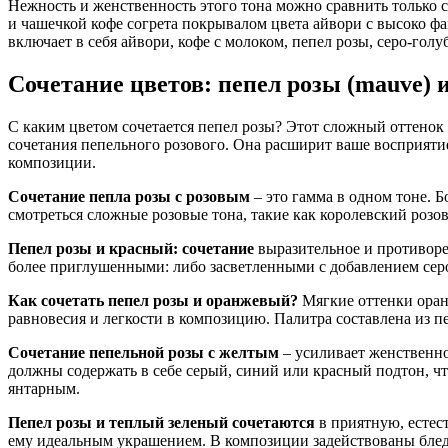
Нежность и женственность этого тона можно сравнить только с
и чашечкой кофе согрета покрывалом цвета айвори с высоко фа
включает в себя айвори, кофе с молоком, пепел розы, серо-голу
Сочетание цветов: пепел розы (mauve) и
С каким цветом сочетается пепел розы? Этот сложный оттенок 
сочетания пепельного розового. Она расширит ваше восприятие
композиции.
Сочетание пепла розы с розовым
– это гамма в одном тоне. Б
смотреться сложные розовые тона, такие как королевский розо
Пепел розы и красный: сочетание
выразительное и противореч
более приглушенными: либо засветленными с добавлением сер
Как сочетать пепел розы и оранжевый?
Мягкие оттенки оранж
равновесия и легкости в композицию. Палитра составлена из п
Сочетание пепельной розы с желтым
– усиливает женственнос
должны содержать в себе серый, синий или красный подтон, ч
янтарным.
Пепел розы и теплый зеленый сочетаются
в приятную, естест
ему идеальным украшением. В композиции задействованы блед