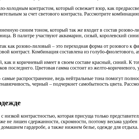
ло-холодным контрастом, который освежает взор, как предрассвет
зительным за счет светового контраста. Рассмотрите комбинаци
ненную синим тоном, который так же входит в состав розово-ли
зница. В палитре участвуют аквамарин, сизый, королевский сини
 так как розово-лиловый – это переходная форма от розового к 
товой контраст. Комбинация составлена из голубо-фиолетового, 
 как и коричневый имеет в своем составе красный, синий. К то
нков последнего. Цветовая гамма состоит из желто-коричневого,
 самые распространение, ведь нейтральные тона помогут полно
енавязчивость, черный – подчеркнет самобытность цвета. Рассм
одежде
с низкой контрастностью, которая присуща только представител
е же не лишен сдержанности, скромности, поэтому весьма удобе
в домашнем гардеробе, а также нижнем белье, одежде для отдых