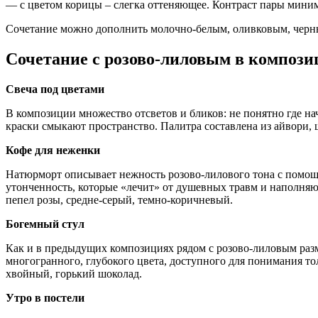
— с цветом корицы – слегка оттеняющее. Контраст пары миним
Сочетание можно дополнить молочно-белым, оливковым, черн
Сочетание с розово-лиловым в компози
Свеча под цветами
В композиции множество отсветов и бликов: не понятно где на
краски смыкают пространство. Палитра составлена из айвори, ш
Кофе для неженки
Натюрморт описывает нежность розово-лилового тона с помощь
утонченность, которые «лечит» от душевных травм и наполняют
пепел розы, средне-серый, темно-коричневый.
Богемный стул
Как и в предыдущих композициях рядом с розово-лиловым разм
многогранного, глубокого цвета, доступного для понимания т
хвойный, горький шоколад.
Утро в постели