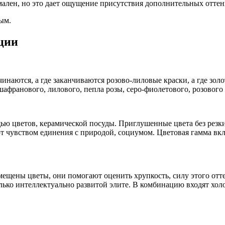
ален, но это дает ощущение присутствия дополнительных оттенк
ым.
ции
чинаются, а где заканчиваются розово-лиловые краски, а где зо
афранового, лилового, пепла розы, серо-фиолетового, розового 
ю цветов, керамической посуды. Приглушенные цвета без резких
 чувством единения с природой, социумом. Цветовая гамма вклю
ещены цветы, они помогают оценить хрупкость, силу этого отте
олько интеллектуально развитой элите. В комбинацию входят хо