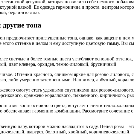
 элегантной девушкой, которая позволила себе немного побалов
ктурной вязкой. Ее одежда гармонична и проста, центром котор
бой, берлинская лаз.
 другие тона
он предпочитает приглушенные тона, однако, как акцент в нем м
 этого оттенка в целом и ему доступную цветовую гамму. Вы см
олее светлые и более темные цвета углубляют основной оттенок,
вый, цвет клевера, орхидея, темно-лиловый, брусничный.
ивое. Оттенки красного, слишком яркие для розово-лилового, с
ого, либо умеренно затемненными. Например, арбузный, коралл
евого смогут стать удачными спутниками для розово-лилового,
ерсикового, оранжево-кораллового, тыквенного, кирпичного, ры
ть и мягкость основного цвета, вступает с ним в тепло-холодны
то обеспечивает гармонию комбинации. Рассмотрите сочетание 
венную пару, которой можно насладится в саду. Пепел розы – эт
но-зеленый, шартрез, болотный, хвойный, коричнево-зеленый.