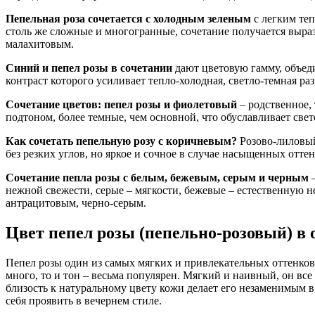
Пепельная роза сочетается с холодным зеленым
с легким теп
столь же сложные и многогранные, сочетание получается выра
малахитовым.
Синий и пепел розы в сочетании
дают цветовую гамму, объеди
контраст которого усиливает тепло-холодная, светло-темная ра
Сочетание цветов: пепел розы и фиолетовый
– родственное,
подтоном, более темные, чем основной, что обуславливает све
Как сочетать пепельную розу с коричневым?
Розово-лиловый,
без резких углов, но яркое и сочное в случае насыщенных отте
Сочетание пепла розы с белым, бежевым, серым и черным
–
нежной свежести, серые – мягкости, бежевые – естественную н
антрацитовым, черно-серым.
Цвет пепел розы (пепельно-розовый) в 
Пепел розы один из самых мягких и привлекательных оттенков 
много, то и тон – весьма популярен. Мягкий и наивный, он вс
близость к натуральному цвету кожи делает его незаменимым 
себя проявить в вечернем стиле.