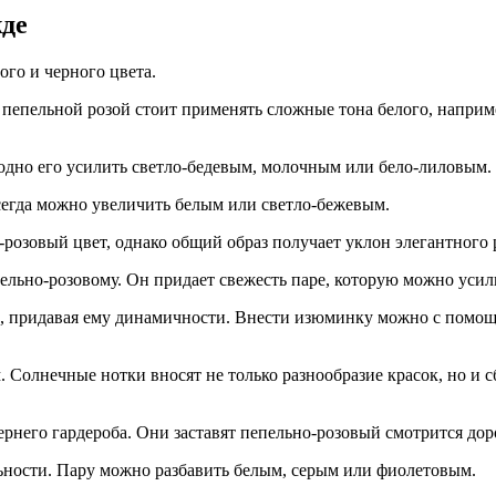
жде
ого и черного цвета.
с пепельной розой стоит применять сложные тона белого, напри
годно его усилить светло-бедевым, молочным или бело-лиловым.
всегда можно увеличить белым или светло-бежевым.
розовый цвет, однако общий образ получает уклон элегантного 
ельно-розовому. Он придает свежесть паре, которую можно уси
 придавая ему динамичности. Внести изюминку можно с помощью
 Солнечные нотки вносят не только разнообразие красок, но и 
ернего гардероба. Они заставят пепельно-розовый смотрится дор
ьности. Пару можно разбавить белым, серым или фиолетовым.