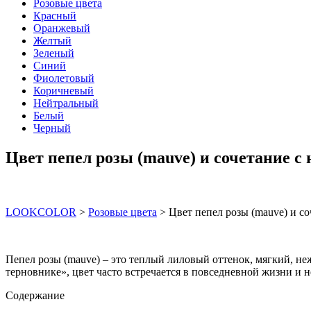
Розовые цвета
Красный
Оранжевый
Желтый
Зеленый
Синий
Фиолетовый
Коричневый
Нейтральный
Белый
Черный
Цвет пепел розы (mauve) и сочетание с
LOOKCOLOR
>
Розовые цвета
>
Цвет пепел розы (mauve) и со
Пепел розы (mauve) – это теплый лиловый оттенок, мягкий, н
терновнике», цвет часто встречается в повседневной жизни и 
Содержание