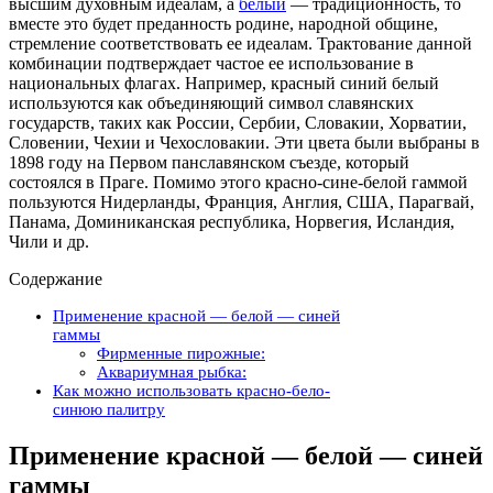
высшим духовным идеалам, а
белый
— традиционность, то
вместе это будет преданность родине, народной общине,
стремление соответствовать ее идеалам. Трактование данной
комбинации подтверждает частое ее использование в
национальных флагах. Например, красный синий белый
используются как объединяющий символ славянских
государств, таких как России, Сербии, Словакии, Хорватии,
Словении, Чехии и Чехословакии. Эти цвета были выбраны в
1898 году на Первом панславянском съезде, который
состоялся в Праге. Помимо этого красно-сине-белой гаммой
пользуются Нидерланды, Франция, Англия, США, Парагвай,
Панама, Доминиканская республика, Норвегия, Исландия,
Чили и др.
Содержание
Применение красной — белой — синей
гаммы
Фирменные пирожные:
Аквариумная рыбка:
Как можно использовать красно-бело-
синюю палитру
Применение красной — белой — синей
гаммы