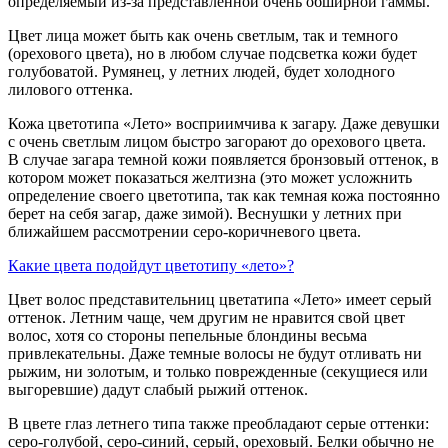
определяемый из-за представленной очень обширной гаммы.
Цвет лица может быть как очень светлым, так и темного
(орехового цвета), но в любом случае подсветка кожи будет
голубоватой. Румянец, у летних людей, будет холодного
лилового оттенка.
Кожа цветотипа «Лето» восприимчива к загару. Даже девушки
с очень светлым лицом быстро загорают до орехового цвета.
В случае загара темной кожи появляется бронзовый оттенок, в
котором может показаться желтизна (это может усложнить
определение своего цветотипа, так как темная кожа постоянно
берет на себя загар, даже зимой). Веснушки у летних при
ближайшем рассмотрении серо-коричневого цвета.
Какие цвета подойдут цветотипу «лето»?
Цвет волос представительниц цветатипа «Лето» имеет серый
оттенок. Летним чаще, чем другим не нравится свой цвет
волос, хотя со стороны пепельные блондины весьма
привлекательны. Даже темные волосы не будут отливать ни
рыжим, ни золотым, и только поврежденные (секущиеся или
выгоревшие) дадут слабый рыжий оттенок.
В цвете глаз летнего типа также преобладают серые оттенки:
серо-голубой, серо-синий, серый, ореховый. Белки обычно не