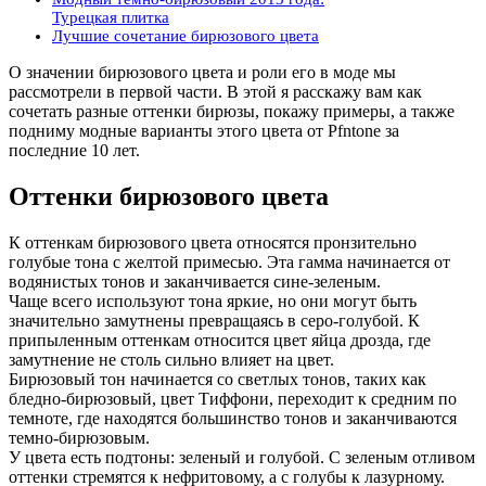
Турецкая плитка
Лучшие сочетание бирюзового цвета
О значении бирюзового цвета и роли его в моде мы
рассмотрели в первой части. В этой я расскажу вам как
сочетать разные оттенки бирюзы, покажу примеры, а также
подниму модные варианты этого цвета от Pfntone за
последние 10 лет.
Оттенки бирюзового цвета
К оттенкам бирюзового цвета относятся пронзительно
голубые тона с желтой примесью. Эта гамма начинается от
водянистых тонов и заканчивается сине-зеленым.
Чаще всего используют тона яркие, но они могут быть
значительно замутнены превращаясь в серо-голубой. К
припыленным оттенкам относится цвет яйца дрозда, где
замутнение не столь сильно влияет на цвет.
Бирюзовый тон начинается со светлых тонов, таких как
бледно-бирюзовый, цвет Тиффони, переходит к средним по
темноте, где находятся большинство тонов и заканчиваются
темно-бирюзовым.
У цвета есть подтоны: зеленый и голубой. С зеленым отливом
оттенки стремятся к нефритовому, а с голубы к лазурному.