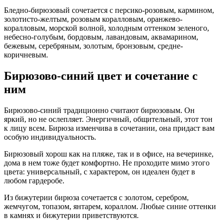
Бледно-бирюзовый сочетается с персико-розовым, кармином,
золотисто-желтым, розовым коралловым, оранжево-
коралловым, морской волной, холодным оттенком зеленого,
небесно-голубым, бордовым, лавандовым, аквамарином,
бежевым, серебряным, золотым, бронзовым, средне-
коричневым.
Бирюзово-синий цвет и сочетание с
ним
Бирюзово-синий традиционно считают бирюзовым. Он
яркий, но не ослепляет. Энергичный, общительный, этот тон
к лицу всем. Бирюза изменчива в сочетании, она придаст вам
особую индивидуальность.
Бирюзовый хорош как на пляже, так и в офисе, на вечеринке,
дома в нем тоже будет комфортно. Не проходите мимо этого
цвета: универсальный, с характером, он идеален будет в
любом гардеробе.
Из бижутерии бирюза сочетается с золотом, серебром,
жемчугом, топазом, янтарем, кораллом. Любые синие оттенки
в камнях и бижутерии приветствуются.