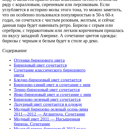
ряду с коралловым, сиреневым или персиковым. Если
углубляется в историю молы этого тона, то можно заметить,
что он особенно пользовался популярностью в 50-х 60-х
годах, он сочетался с чистым розовым, желтым, и сейчас
данная пара будет навеивать ретро. Бирюза с серым или
серебром, с терракотовым или легким коричневым пришлась
по вкусу западной Америке. А сочетание цветов одежды:
бирюзы с черным и белым будет в стиле ар деко.
Содержание
Оттенки бирюзового цвета
Бирюзовый цвет сочетается
Сочетание классического бирюзового
цвета
Бледно-бирюзовый цвет сочетается
Бирюзово-синий цвет и сочетание с ним
Темно-бирюзовый цвет сочетается
Ярко-бирюзовый цвет и сочетание с ним
Бирюзово-зеленый цвет сочетается
Лазурный цвет сочетается в одежде
Модный бирюзово-зеленый осень-зима
2011—2012 — Атлантида. Сочетание
Модный цвет 2011 — Насыщенная
бирюза. Сочетание
Модный темно-бирюзовый 2013 года: