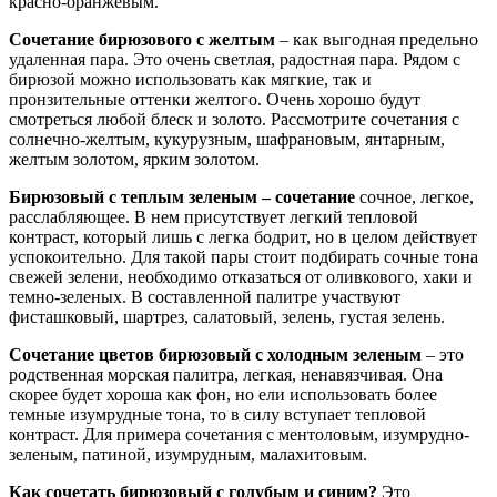
красно-оранжевым.
Сочетание бирюзового с желтым
– как выгодная предельно
удаленная пара. Это очень светлая, радостная пара. Рядом с
бирюзой можно использовать как мягкие, так и
пронзительные оттенки желтого. Очень хорошо будут
смотреться любой блеск и золото. Рассмотрите сочетания с
солнечно-желтым, кукурузным, шафрановым, янтарным,
желтым золотом, ярким золотом.
Бирюзовый с теплым зеленым – сочетание
сочное, легкое,
расслабляющее. В нем присутствует легкий тепловой
контраст, который лишь с легка бодрит, но в целом действует
успокоительно. Для такой пары стоит подбирать сочные тона
свежей зелени, необходимо отказаться от оливкового, хаки и
темно-зеленых. В составленной палитре участвуют
фисташковый, шартрез, салатовый, зелень, густая зелень.
Сочетание цветов бирюзовый с холодным зеленым
– это
родственная морская палитра, легкая, ненавязчивая. Она
скорее будет хороша как фон, но ели использовать более
темные изумрудные тона, то в силу вступает тепловой
контраст. Для примера сочетания с ментоловым, изумрудно-
зеленым, патиной, изумрудным, малахитовым.
Как сочетать бирюзовый с голубым и синим?
Это