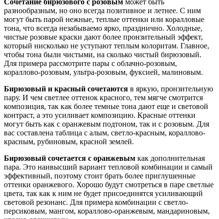
Сочетание бирюзового с розовым
может быть
разнообразным, но оно всегда позитивное и летнее. С ним
могут быть парой нежные, теплые оттенки или коралловые
тона, что всегда незабываемо ярко, празднично. Холодные,
чистые розовые краски дают более пронзительный эффект,
который нисколько не уступают теплым колоритам. Главное,
чтобы тона были чистыми, на сколько чистый бирюзовый.
Для примера рассмотрите пары с облачно-розовым,
кораллово-розовым, ультра-розовым, фуксией, малиновым.
Бирюзовый и красный сочетаются
в яркую, пронзительную
пару. И чем светлее оттенок красного, тем мягче смотрится
композиция, так как более темные тона дают еще и световой
контраст, а это усиливает композицию. Красные оттенки
могут быть как с оранжевым подтоном, так и с розовым. Для
вас составлена таблица с алым, светло-красным, кораллово-
красным, рубиновым, красной землей.
Бирюзовый сочетается с оранжевым
как дополнительная
пара. Это наивысший вариант тепловой комбинации и самый
эффективный, поэтому стоит брать более приглушенные
оттенки оранжевого. Хорошо будут смотреться в паре светлые
цвета, так как к ним не будет присоединятся усиливающий
световой резонанс. Для примера комбинации с светло-
персиковым, мангом, кораллово-оранжевым, мандариновым,