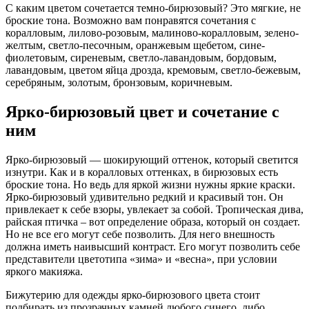
С каким цветом сочетается темно-бирюзовый? Это мягкие, не
броские тона. Возможно вам понравятся сочетания с
коралловым, лилово-розовым, малиново-коралловым, зелено-
желтым, светло-песочным, оранжевым щебетом, сине-
фиолетовым, сиреневым, светло-лавандовым, бордовым,
лавандовым, цветом яйца дрозда, кремовым, светло-бежевым,
серебряным, золотым, бронзовым, коричневым.
Ярко-бирюзовый цвет и сочетание с
ним
Ярко-бирюзовый — шокирующий оттенок, который светится
изнутри. Как и в коралловых оттенках, в бирюзовых есть
броские тона. Но ведь для яркой жизни нужны яркие краски.
Ярко-бирюзовый удивительно редкий и красивый тон. Он
привлекает к себе взоры, увлекает за собой. Тропическая дива,
райская птичка – вот определение образа, который он создает.
Но не все его могут себе позволить. Для него внешность
должна иметь наивысший контраст. Его могут позволить себе
представители цветотипа «зима» и «весна», при условии
яркого макияжа.
Бижутерию для одежды ярко-бирюзового цвета стоит
подбирать из прозрачных камней любого синего, либо