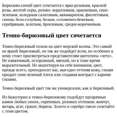
Бирюзово-синий цвет сочетается с ярко-розовым, красной
розы, желтой охры, розово- коралловым, оранжевым, сине-
зеленым, холодным салатовым, аквамарином, фиолетовым,
синим, бело-голубым, белым, соломенно-бежевым,
серебряным, золотым, бронзовым, средне-коричневым.
Темно-бирюзовый цвет сочетается
Темно-бирюзовый похож на цвет морской волны. Это самый
не яркий бирюзовый, он так же подойдет всем, но особенно к
нему стоит присмотреться представителям цветотипа «лето».
Не навязчивый, осторожный, мягкий, но в тоже время
выразительный. Не акцентируя на себе внимания, цвет,
прежде всего, преподносит вас, выгодно оттеняя кожу, глазам
придает сине-зеленый блеск или создавая контраст с карими
глазами.
Темно бирюзовый цвет так же универсален, как и бирюзовый.
Из бижутерии к темно-бирюзовому подойдут прозрачные
камни любых синих, сиреневых, розовых оттенков; жемчуг,
янтарь, агат, гранат, бирюза. Золото и серебро смело сочетайте
с этим цветом.