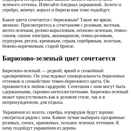
зеленого оттенка. Избегайте бледных украшений. Золото и
серебро, жемчуг, коралл и бирюза вам тоже подойдут.
Какие цвета сочетается с бирюзовым? Такие же яркие,
звонкие. Присмотритесь к сочетаниям с розовым, желтым,
желто-зеленым, розово-коралловым, неоново-зеленым, темно-
синим, синим электрик, аквамарином, темно-розовым,
пурпуром, регата, кремовым, серым, серебряным, золотым,
бежево-коричневым, старой бронзе.
Бирюзово-зеленый цвет сочетается
Бирюзово-зеленый — редкий, яркий и спокойный
одновременно. Он унаследовал универсальность бирюзовых
оттенков и спокойствие темно-бирюзового цвета. Он
приживется в любом гардеробе. Сочетания с ним могут быть
сдержанными, скромно-интеллигентными. Бирюзово-зеленый
может присутствовать как в деловом стиле, так и в
непринужденном, для отдыха.
Украшения из золота, серебра, изумрудов будут хорошо
смотреться рядом с ним. Камни лучше выбирать прозрачные:
розовых, синих, оранжевых, холодно зеленых оттенков. К
нему подойдут украшения из дерева.