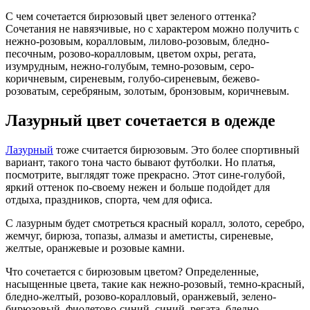
С чем сочетается бирюзовый цвет зеленого оттенка?
Сочетания не навязчивые, но с характером можно получить с
нежно-розовым, коралловым, лилово-розовым, бледно-
песочным, розово-коралловым, цветом охры, регата,
изумрудным, нежно-голубым, темно-розовым, серо-
коричневым, сиреневым, голубо-сиреневым, бежево-
розоватым, серебряным, золотым, бронзовым, коричневым.
Лазурный цвет сочетается в одежде
Лазурный
тоже считается бирюзовым. Это более спортивный
вариант, такого тона часто бывают футболки. Но платья,
посмотрите, выглядят тоже прекрасно. Этот сине-голубой,
яркий оттенок по-своему нежен и больше подойдет для
отдыха, праздников, спорта, чем для офиса.
С лазурным будет смотреться красный коралл, золото, серебро,
жемчуг, бирюза, топазы, алмазы и аметисты, сиреневые,
желтые, оранжевые и розовые камни.
Что сочетается с бирюзовым цветом? Определенные,
насыщенные цвета, такие как нежно-розовый, темно-красный,
бледно-желтый, розово-коралловый, оранжевый, зелено-
бирюзовый, фиолетово-синий, синий, регата, бледно-