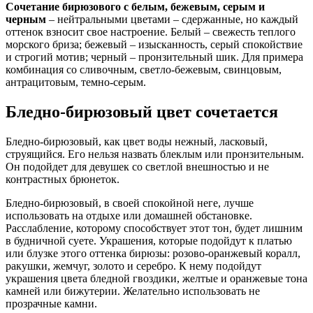
Сочетание бирюзового с белым, бежевым, серым и
черным
– нейтральными цветами – сдержанные, но каждый
оттенок взносит свое настроение. Белый – свежесть теплого
морского бриза; бежевый – изысканность, серый спокойствие
и строгий мотив; черный – пронзительный шик. Для примера
комбинация со сливочным, светло-бежевым, свинцовым,
антрацитовым, темно-серым.
Бледно-бирюзовый цвет сочетается
Бледно-бирюзовый, как цвет воды нежный, ласковый,
струящийся. Его нельзя назвать блеклым или пронзительным.
Он подойдет для девушек со светлой внешностью и не
контрастных брюнеток.
Бледно-бирюзовый, в своей спокойной неге, лучше
использовать на отдыхе или домашней обстановке.
Расслабление, которому способствует этот тон, будет лишним
в будничной суете. Украшения, которые подойдут к платью
или блузке этого оттенка бирюзы: розово-оранжевый коралл,
ракушки, жемчуг, золото и серебро. К нему подойдут
украшения цвета бледной гвоздики, желтые и оранжевые тона
камней или бижутерии. Желательно использовать не
прозрачные камни.