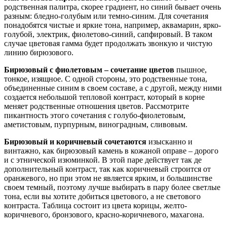
родственная палитра, скорее градиент, но синий бывает очень
разным: бледно-голубым или темно-синим. Для сочетания
понадобятся чистые и яркие тона, например, аквамарин, ярко-
голубой, электрик, фиолетово-синий, сапфировый. В таком
случае цветовая гамма будет продолжать звонкую и чистую
линию бирюзового.
Бирюзовый с фиолетовым – сочетание цветов
пышное,
тонкое, изящное. С одной стороны, это родственные тона,
объединенные синим в своем составе, а с другой, между ними
создается небольшой тепловой контраст, который в корне
меняет родственные отношения цветов. Рассмотрите
пикантность этого сочетания с голубо-фиолетовым,
аметистовым, пурпурным, виноградным, сливовым.
Бирюзовый и коричневый сочетаются
изысканно и
винтажно, как бирюзовый камень в кожаной оправе – дорого
и с этнической изюминкой. В этой паре действует так де
дополнительный контраст, так как коричневый строится от
оранжевого, но при этом не является ярким, и большинстве
своем темный, поэтому лучше выбирать в пару более светлые
тона, если вы хотите добиться цветового, а не светового
контраста. Таблица состоит из цвета корицы, желто-
коричневого, бронзового, красно-коричневого, махагона.