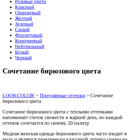
Розовые цвета
Красный
Оранжевый
Желтый
Зеленый
Синий
Фиолетовый
Коричневый
Нейтральный
Белый
Черный
Сочетание бирюзового цвета
LOOKCOLOR
>
Популярные оттенки
>
Сочетание
бирюзового цвета
Сочетание бирюзового цвета с теплыми оттенками
напоминает глоток свежести в жаркий день, но каждый
оттенок сочетается по своему. 20 палитр
Модная женская одежда бирюзового цвета часто входит в
моду и является практически классикой летнего сезона на