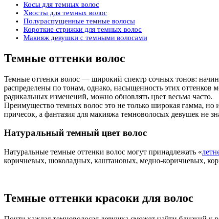
Косы для темных волос
Хвосты для темных волос
Полураспущенные темные волосы
Короткие стрижки для темных волос
Макияж девушки с темными волосами
Темные оттенки волос
Темные оттенки волос — широкий спектр сочных тонов: начиная
распределены по тонам, однако, насыщенность этих оттенков м
радикальных изменений, можно обновлять цвет весьма часто.
Преимущество темных волос это не только широкая гамма, но 
причесок, а фантазия для макияжа темноволосых девушек не зн
Натуральный темный цвет волос
Натуральные темные оттенки волос могут принадлежать «
летн
коричневых, шоколадных, каштановых, медно-коричневых, кор
Темные оттенки красоки для волос
Почти каждая темноволосая девушка сможет найти близкий к ро