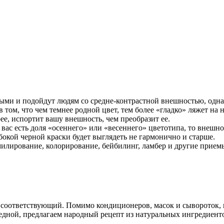
ными и подойдут людям со средне-контрастной внешностью, одна
в том, что чем темнее родной цвет, тем более «гладко» ляжет на 
рее, испортит вашу внешность, чем преобразит ее.
 вас есть доля «осеннего» или «весеннего» цветотипа, то внешно
окой черной краски будет выглядеть не гармонично и старше.
илирование, колорирование, бейбилинг, ламбер и другие приемы
ть соответствующий. Помимо кондиционеров, масок и сывороток,
редной, предлагаем народный рецепт из натуральных ингредиент