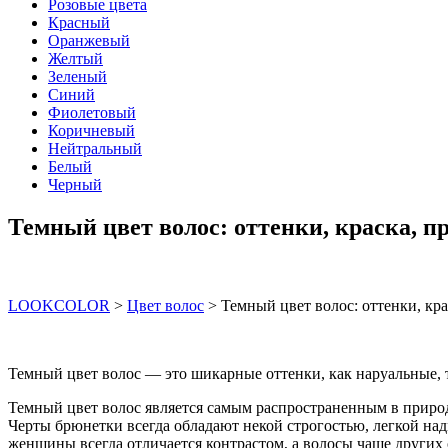
Розовые цвета
Красный
Оранжевый
Желтый
Зеленый
Синий
Фиолетовый
Коричневый
Нейтральный
Белый
Черный
Темный цвет волос: оттенки, краска, 
LOOKCOLOR
>
Цвет волос
>
Темный цвет волос: оттенки, кр
Темный цвет волос — это шикарные оттенки, как наруальные, 
Темный цвет волос является самым распространенным в природ
Черты брюнетки всегда обладают некой строгостью, легкой на
женщины всегда отличается контрастом, а волосы чаще других