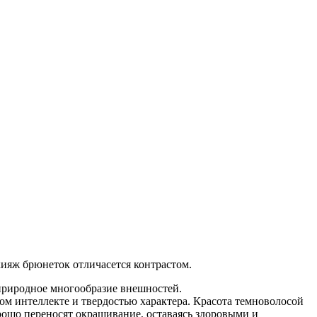
кияж брюнеток отличасется контрастом.
 природное многообразие внешностей.
ом интеллекте и твердостью характера. Красота темноволосой
рошо переносят окрашивание, оставаясь здоровыми и