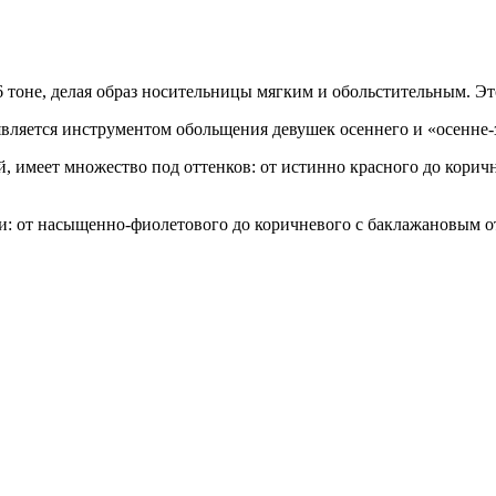
6 тоне, делая образ носительницы мягким и обольстительным. Э
вляется инструментом обольщения девушек осеннего и «осенне-
, имеет множество под оттенков: от истинно красного до корич
и: от насыщенно-фиолетового до коричневого с баклажановым отт