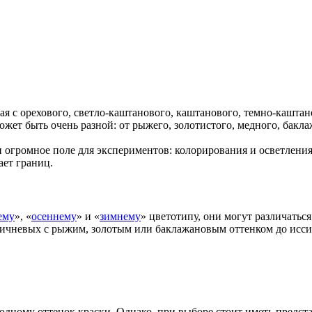
 с орехового, светло-каштанового, каштанового, темно-каштано
ожет быть очень разной: от рыжего, золотистого, медного, бакла
и огромное поле для экспериментов: колорирования и осветлен
ает границ.
ему
», «
осеннему
» и «
зимнему
» цветотипу, они могут различатьс
ичневых с рыжим, золотым или баклажановым оттенком до исси
дному оттенок краски. Однако, при выборе стоит иметь представ