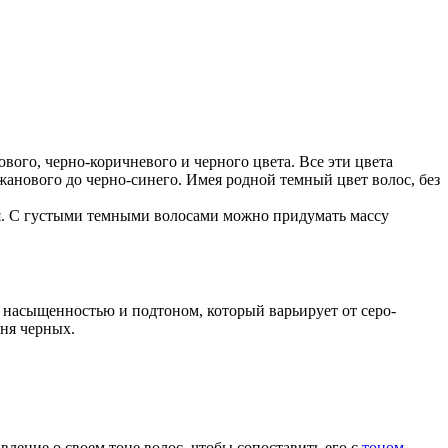
вого, черно-коричневого и черного цвета. Все эти цвета
жанового до черно-синего. Имея родной темный цвет волос, без
ия. С густыми темными волосами можно придумать массу
я насыщенностью и подтоном, который варьирует от серо-
ня черных.
ление о своем тоне волос, чтобы сопоставить его с
тоном