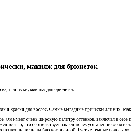
прически, макияж для брюнеток
аска, прически, макияж для брюнеток
так и краски для вослос. Самые выгадные прически для них. Ма
е. Он имеет очень широкую палитру оттенков, заключая в себе
дменностью, что соответствует закрепившемуся мнению об высок
 оттенков наполнены блеском и силой. Густые темные волосы хо