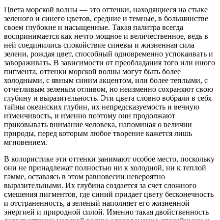
Цвета морской волны — это оттенки, находящиеся на стыке
зеленого и синего цветов, средние и темные, в большинстве
своем глубокие и насыщенные. Такая палитра всегда
воспринимается как нечто мощное и величественное, ведь в
ней соединились спокойствие синевы и жизненная сила
зелени, рождая цвет, способный одновременно успокаивать и
завораживать. В зависимости от преобладания того или иного
пигмента, оттенки морской волны могут быть более
холодными, с явным синим акцентом, или более теплыми, с
отчетливым зеленым отливом, но неизменно сохраняют свою
глубину и выразительность. Эти цвета словно вобрали в себя
тайны океанских глубин, их непредсказуемость и вечную
изменчивость, и именно поэтому они продолжают
приковывать внимание человека, напоминая о величии
природы, перед которым любое творение кажется лишь
мгновением.
В колористике эти оттенки занимают особое место, поскольку
они не принадлежат полностью ни к холодной, ни к теплой
гамме, оставаясь в этом равновесии невероятно
выразительными. Их глубина создается за счет сложного
смешения пигментов, где синий придает цвету бесконечность
и отстраненность, а зеленый наполняет его жизненной
энергией и природной силой. Именно такая двойственность