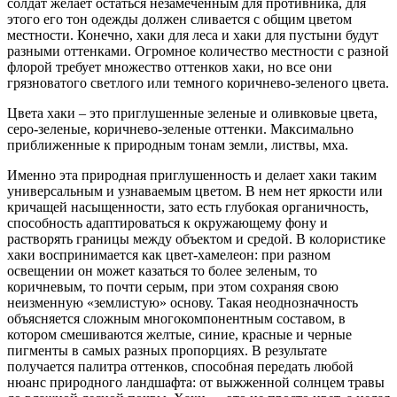
солдат желает остаться незамеченным для противника, для
этого его тон одежды должен сливается с общим цветом
местности. Конечно, хаки для леса и хаки для пустыни будут
разными оттенками. Огромное количество местности с разной
флорой требует множество оттенков хаки, но все они
грязноватого светлого или темного коричнево-зеленого цвета.
Цвета хаки – это приглушенные зеленые и оливковые цвета,
серо-зеленые, коричнево-зеленые оттенки. Максимально
приближенные к природным тонам земли, листвы, мха.
Именно эта природная приглушенность и делает хаки таким
универсальным и узнаваемым цветом. В нем нет яркости или
кричащей насыщенности, зато есть глубокая органичность,
способность адаптироваться к окружающему фону и
растворять границы между объектом и средой. В колористике
хаки воспринимается как цвет-хамелеон: при разном
освещении он может казаться то более зеленым, то
коричневым, то почти серым, при этом сохраняя свою
неизменную «землистую» основу. Такая неоднозначность
объясняется сложным многокомпонентным составом, в
котором смешиваются желтые, синие, красные и черные
пигменты в самых разных пропорциях. В результате
получается палитра оттенков, способная передать любой
нюанс природного ландшафта: от выжженной солнцем травы