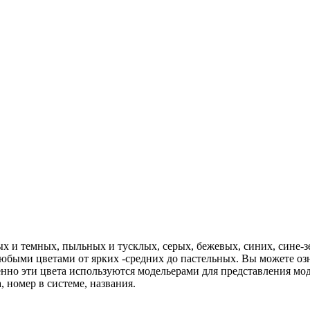
в
ых и темных, пыльных и тусклых, серых, бежевых, синих, сине-з
любыми цветами от ярких -средних до пастельных. Вы можете оз
менно эти цвета используются модельерами для представления м
 номер в системе, названия.