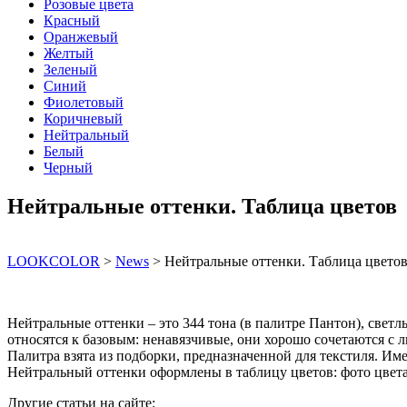
Розовые цвета
Красный
Оранжевый
Желтый
Зеленый
Синий
Фиолетовый
Коричневый
Нейтральный
Белый
Черный
Нейтральные оттенки. Таблица цветов
LOOKCOLOR
>
News
>
Нейтральные оттенки. Таблица цвето
Нейтральные оттенки – это 344 тона (в палитре Пантон), светл
относятся к базовым: ненавязчивые, они хорошо сочетаются с 
Палитра взята из подборки, предназначенной для текстиля. И
Нейтральный оттенки оформлены в таблицу цветов: фото цвета,
Другие статьи на сайте: