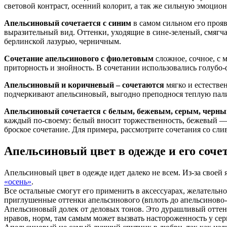
световой контраст, осенний колорит, а так же сильную эмоци
Апельсиновый сочетается с синим
в самом сильном его прояв
выразительный вид. Оттенки, уходящие в сине-зеленый, смягчат
берлинской лазурью, черничным.
Сочетание апельсинового с фиолетовым
сложное, сочное, с 
приторность и знойность. В сочетании использовались голубо
Апельсиновый и коричневый – сочетаются
мягко и естестве
подчеркивают апельсиновый, выгодно преподнося теплую пали
Апельсиновый сочетается с белым, бежевым, серым, черн
каждый по-своему: белый вносит торжественность, бежевый — з
броское сочетание. Для примера, рассмотрите сочетания со сл
Апельсиновый цвет в одежде и его соче
Апельсиновый цвет в одежде идет далеко не всем. Из-за своей 
«осень»
.
Все остальные смогут его применить в аксессуарах, желательно
приглушенные оттенки апельсинового (вплоть до апельсиново-к
Апельсиновый долек от деловых тонов. Это дурашливый оттено
нравов, норм, там самым может вызвать настороженность у се