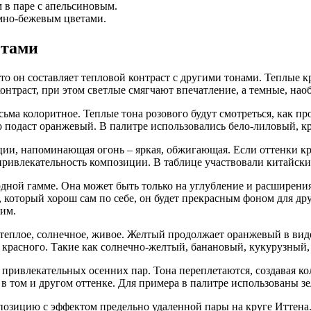
 в паре с апельсиновым.
мно-бежевым цветами.
етами
сто он составляет тепловой контраст с другими тонами. Теплые 
нтраст, при этом светлые смягчают впечатление, а темные, наоб
сьма колоритное. Теплые тона розового будут смотреться, как п
о подаст оранжевый. В палитре использовались бело-лиловый, к
ии, напоминающая огонь – яркая, обжигающая. Если оттенки крас
 привлекательность композиции. В таблице участвовали китайск
одной гамме. Она может быть только на углубление и расширения
 который хорош сам по себе, он будет прекрасным фоном для дру
им.
теплое, солнечное, живое. Желтый продолжает оранжевый в виде
красного. Такие как солнечно-желтый, банановый, кукурузный, ж
 привлекательных осенних пар. Тона переплетаются, создавая 
 в том и другом оттенке. Для примера в палитре использованы з
озицию с эффектом предельно удаленной пары на круге Иттена