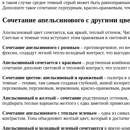
в таком случае средне темный серый может быть равноправным
Дополните такое сочетание пурпурным, красно-оранжевым, те
Сочетание апельсинового с другими цв
Апельсиновый цвет сочетается, как яркий, теплый оттенок. Ча
Светлые и темные тона вступают этим оранжевым в световой ко
Сочетание апельсинового с розовым
– противоречивое, но ве
фуксии, создадут легкий тепло-холодный контраст, что выгодн
Апельсиновый сочетается с красным
– родственная комбинац
сочетание дополнят световой и тепловой контраст, что усилит
Сочетание цветов: апельсиновый и оранжевый
– палитра в 
темные – тенями, там самым создавая глубокий, живой колорит,
персиковым, персиковым, морковным, красно-оранжевым, рыж
Апельсиновый и желтый – сочетание
родственных оттенков, 
подбирать теплые варианты желтого с едва заметной примесью 
Сочетание апельсинового с теплым зеленым
– одна из самых
контрастом. Тона объединяют желтый цвет, который в достатке
Апельсиновый и холодный зеленый сочетаются
в яркую комп