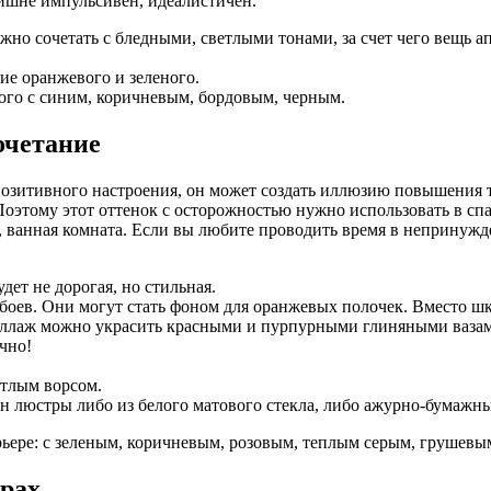
ишне импульсивен, идеалистичен.
жно сочетать с бледными, светлыми тонами, за счет чего вещь а
ие оранжевого и зеленого.
ого с синим, коричневым, бордовым, черным.
очетание
озитивного настроения, он может создать иллюзию повышения тем
Поэтому этот оттенок с осторожностью нужно использовать в спал
ня, ванная комната. Если вы любите проводить время в непринуж
ет не дорогая, но стильная.
оев. Они могут стать фоном для оранжевых полочек. Вместо шка
еллаж можно украсить красными и пурпурными глиняными вазам
ично!
етлым ворсом.
 люстры либо из белого матового стекла, либо ажурно-бумажны
рьере: с зеленым, коричневым, розовым, теплым серым, грушевы
трах