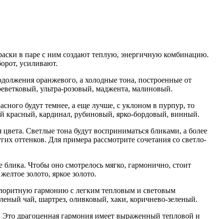
краски в паре с ним создают теплую, энергичную комбинацию.
орот, усиливают.
родолжения оранжевого, а холодные тона, построенные от
реветковый, ультра-розовый, маджента, малиновый.
ного будут темнее, а еще лучше, с уклоном в пурпур, то
ий красный, кардинал, рубиновый, ярко-бордовый, винный.
 цвета. Светлые тона будут восприниматься бликами, а более
гих оттенков. Для примера рассмотрите сочетания со светло-
 блика. Чтобы оно смотрелось мягко, гармонично, стоит
елтое золото, яркое золото.
колоритную гармонию с легким тепловым и световым
еленый чай, шартрез, оливковый, хаки, коричнево-зеленый.
. Это драгоценная гармония имеет выраженный тепловой и