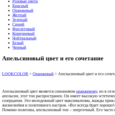
Розовые цвета
Красный
Оранжевый
Желтый
Зеленый
Синий
Фиолетовый
Коричневый
Нейтральный
Белый
Черный
Апельсиновый цвет и его сочетание
LOOKCOLOR
>
Оранжевый
>
Апельсиновый цвет и его сочет
Апельсиновый цвет является синонимом
оранжевому
, но в от
апельсин, этот тон распространен. Он имеет высокую эстетиче
созерцания. Это молодежный цвет максимализма, жажды приклю
жизнелюбия и позитивного настроя. «Все всегда будет хорошо!
Помимо позитива, апельсиновый тон – энергичный. Его часто 