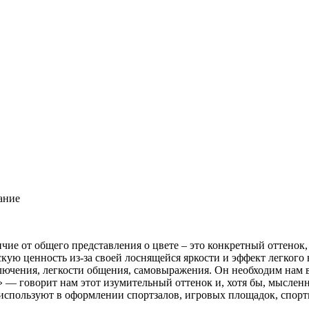
ание
личие от общего представления о цвете – это конкретный оттенок
скую ценность из-за своей лоснящейся яркости и эффект легкого
чения, легкости общения, самовыражения. Он необходим нам в 
» — говорит нам этот изумительный оттенок и, хотя бы, мысленн
используют в оформлении спортзалов, игровых площадок, спорт