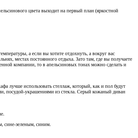
пельсинового цвета выходит на первый план (яркостной
пературы, а если вы хотите отдохнуть, а вокруг вас
ьнях, местах постоянного отдыха. Зато там, где вы получаете
денной компании, то в апельсиновых тонах можно сделать и
фа лучше использовать стеллаж, который, как и пол будут
и, посудой-украшениями из стекла. Серый кожаный диван
е.
м, сине-зеленым, синим.