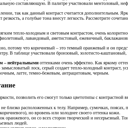
ональную составляющую. В палитре участвовали ментоловый, не
лении, так как данный контраст считается дополнительным. Ярк
 резкость, а голубые тона внесут легкость. Рассмотрите сочета
мягким тепло-холодным и световым контрастом, очень колоритно
-фиолетовый, лавандовый, аметистовый, ежевичный, баклажанов
нно, потому что коричневый – это темный оранжевый и он предс
тру. В таблице участвовали бронзовый, золотисто-каштановый,
ым – нейтральными
оттенками очень эффектно. Как яркому оттен
амысловатый лоск, серый создает тепло-холодный контраст, уси
ивочным, латте, темно-бежевым, антрацитовым, черным.
тание
яркости, позволить его смогут только цветотипы с контрастной 
 не близко расположенных к телу. Например, сумочках, поясах, п
оричневого), но вровень или холоднее своего оттенка кожи.
к оранжевого, он со всех сторон творческий и несерьезный. То
рьезных людей.