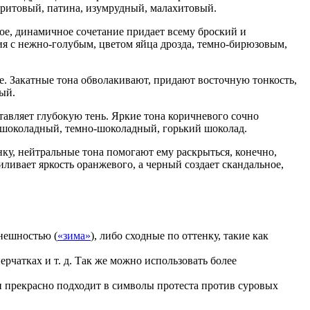
фритовый, патина, изумрудный, малахитовый.
ое, динамичное сочетание придает всему броский и
ния с нежно-голубым, цветом яйца дрозда, темно-бирюзовым,
е. Закатные тона обволакивают, придают восточную тонкость,
ый.
тавляет глубокую тень. Яркие тона коричневого сочно
 шоколадный, темно-шоколадный, горький шоколад.
ку, нейтральные тона помогают ему раскрыться, конечно,
ливает яркость оранжевого, а черный создает скандальное,
внешностью (
«зима»
), либо сходные по оттенку, такие как
ерчатках и т. д. Так же можно использовать более
н прекрасно подходит в символы протеста против суровых