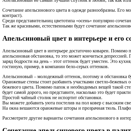
Апельсиновый не самый лучший спутник в любви, так как изл
Сочетание апельсинового цвета в одежде разнообразны. Его мо
контраст).
Среди представительниц цветотипа «осень» популярно сочетан
Так же красивыми, естественными будут сочетание апельсинов
Апельсиновый цвет в интерьере и его с
Апельсиновый цвет в интерьере достаточно коварен. Помимо п
апельсиновая обстановка, то это может кончиться депрессией. 
заряд бодрости на день – этот оттенок будет уместен. Это кух
гостиную, пример, в компании бело-серых оттенков.
Апельсиновый – молодежный оттенок, поэтому и обстановка буд
Оранжевые стены стоит разбавить участками светло-бежевых об
бежевого цвета. Помимо папок и необходимых вещей такой ст
будет самой дорого, но представите, насколько это будет практ
Простой чайный столик не испортит обстановки.
Вы можете добавить уюта постелив на пол ковер с высоким св
На окна вешаются оранжевые шторы и прозрачная тюль. Плафон
Рассмотрите другие варианты сочетания апельсинового в инте
Сочетание апельсинового цвета в пали