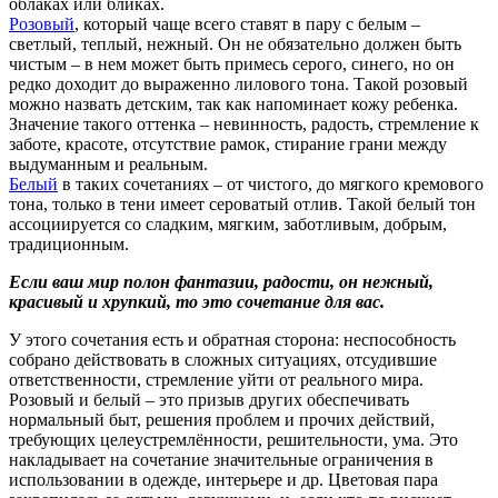
облаках или бликах.
Розовый
, который чаще всего ставят в пару с белым –
светлый, теплый, нежный. Он не обязательно должен быть
чистым – в нем может быть примесь серого, синего, но он
редко доходит до выраженно лилового тона. Такой розовый
можно назвать детским, так как напоминает кожу ребенка.
Значение такого оттенка – невинность, радость, стремление к
заботе, красоте, отсутствие рамок, стирание грани между
выдуманным и реальным.
Белый
в таких сочетаниях – от чистого, до мягкого кремового
тона, только в тени имеет сероватый отлив. Такой белый тон
ассоциируется со сладким, мягким, заботливым, добрым,
традиционным.
Если ваш мир полон фантазии, радости, он нежный,
красивый и хрупкий, то это сочетание для вас.
У этого сочетания есть и обратная сторона: неспособность
собрано действовать в сложных ситуациях, отсудившие
ответственности, стремление уйти от реального мира.
Розовый и белый – это призыв других обеспечивать
нормальный быт, решения проблем и прочих действий,
требующих целеустремлённости, решительности, ума. Это
накладывает на сочетание значительные ограничения в
использовании в одежде, интерьере и др. Цветовая пара