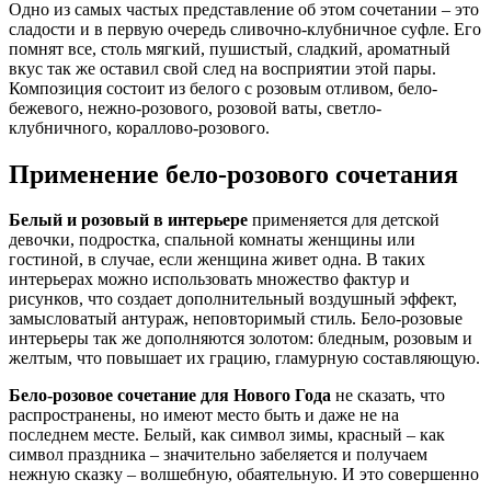
Одно из самых частых представление об этом сочетании – это
сладости и в первую очередь сливочно-клубничное суфле. Его
помнят все, столь мягкий, пушистый, сладкий, ароматный
вкус так же оставил свой след на восприятии этой пары.
Композиция состоит из белого с розовым отливом, бело-
бежевого, нежно-розового, розовой ваты, светло-
клубничного, кораллово-розового.
Применение бело-розового сочетания
Белый и розовый в интерьере
применяется для детской
девочки, подростка, спальной комнаты женщины или
гостиной, в случае, если женщина живет одна. В таких
интерьерах можно использовать множество фактур и
рисунков, что создает дополнительный воздушный эффект,
замысловатый антураж, неповторимый стиль. Бело-розовые
интерьеры так же дополняются золотом: бледным, розовым и
желтым, что повышает их грацию, гламурную составляющую.
Бело-розовое сочетание для Нового Года
не сказать, что
распространены, но имеют место быть и даже не на
последнем месте. Белый, как символ зимы, красный – как
символ праздника – значительно забеляется и получаем
нежную сказку – волшебную, обаятельную. И это совершенно