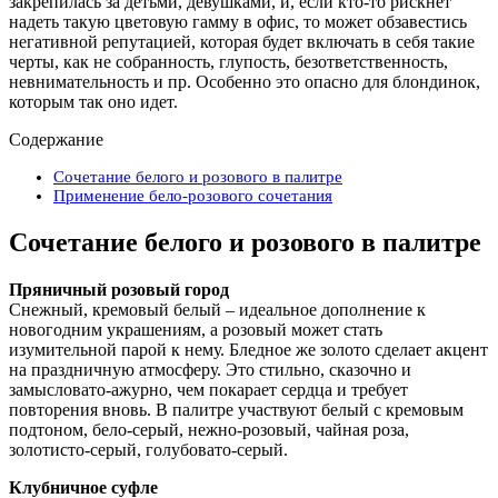
закрепилась за детьми, девушками, и, если кто-то рискнет
надеть такую цветовую гамму в офис, то может обзавестись
негативной репутацией, которая будет включать в себя такие
черты, как не собранность, глупость, безответственность,
невнимательность и пр. Особенно это опасно для блондинок,
которым так оно идет.
Содержание
Сочетание белого и розового в палитре
Применение бело-розового сочетания
Сочетание белого и розового в палитре
Пряничный розовый город
Снежный, кремовый белый – идеальное дополнение к
новогодним украшениям, а розовый может стать
изумительной парой к нему. Бледное же золото сделает акцент
на праздничную атмосферу. Это стильно, сказочно и
замысловато-ажурно, чем покарает сердца и требует
повторения вновь. В палитре участвуют белый с кремовым
подтоном, бело-серый, нежно-розовый, чайная роза,
золотисто-серый, голубовато-серый.
Клубничное суфле