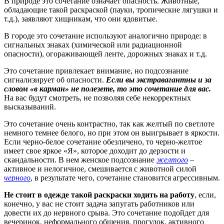
В природе это сочетание означает опасность. Животные,
обладающие такой раскраской (пауки, тропические лягушки и
т.д.), заявляют хищникам, что они ядовитые.
В городе это сочетание используют аналогично природе: в
сигнальных знаках (химической или радиационной
опасности), огораживающей ленте, дорожных знаках и т.д.
Это сочетание привлекает внимание, но подсознание
сигнализирует об опасности.
Если вы экстравагантны и за
словом «в карман» не полезете, то это сочетание для вас.
На вас будут смотреть, не позволяя себе некорректных
высказываний.
Это сочетание очень контрастно, так как желтый по светлоте
немного темнее белого, но при этом он выигрывает в яркости.
Если черно-белое сочетание обезличено, то черно-желтое
имеет свое яркое «Я», которое доходит до дерзости и
скандальности. В нем женское подсознание
желтого
–
активное и нелогичное, смешивается с животной силой
черного
, в результате чего, сочетание становится агрессивным.
Не стоит в одежде такой раскраски ходить на работу
, если,
конечно, у вас не стоит задача запугать работников или
довести их до нервного срыва. Это сочетание подойдет для
вечеринок, неформального общения, прогулок, активного