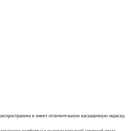
 распространена и имеет отличительную насыщенную окраску,
изованного хозяйства) в малоплодородной северной земле.