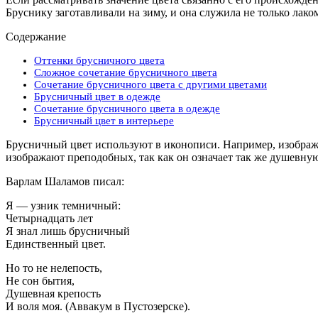
Бруснику заготавливали на зиму, и она служила не только лак
Содержание
Оттенки брусничного цвета
Сложное сочетание брусничного цвета
Сочетание брусничного цвета с другими цветами
Брусничный цвет в одежде
Сочетание брусничного цвета в одежде
Брусничный цвет в интерьере
Брусничный цвет используют в иконописи. Например, изобража
изображают преподобных, так как он означает так же душевную
Варлам Шаламов писал:
Я — узник темничный:
Четырнадцать лет
Я знал лишь брусничный
Единственный цвет.
Но то не нелепость,
Не сон бытия,
Душевная крепость
И воля моя. (Аввакум в Пустозерске).