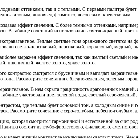
олодными оттенками, так и с теплыми. С первыми палитра будет 
бледно-лиловым, лиловым, фламинго, лососевым, креветковым.
 создавая эффект свечения. С более темными оттенками, наприме
к фон. В таблице сочетаний использовались светло-красный, цве
экстравагантное. Теплые светлые тона оранжевого светятся на 
аствовали светло-персиковый, персиковый, коралловый, медный, 
аиболее выражен эффект свечения, так как желтый светлый и на
й, пшеничный, желтое золото, яркое золото.
го контрастно смотрятся с брусничным и выглядят выразительно 
о тона. Рассмотрите сочетания с бледно-зеленым, зеленым горош
ыразительное. В нем скрыта грациозность драгоценных камней, а
 таблице участвовали цвет зеленой воды, светлый серо-зеленый
нтрастом, где теплым будет основной тон, а холодным синие и 
ерек. Рассмотрите сочетание с серо-голубым, небесно-голубым,
ию, которая смотрится гармоничной и естественной за счет род
 Палитра состоит из глубо-фиолетового, фиалкового, аметистово
го и имеет низкий контраст за исключением светлых тонов. Чем 