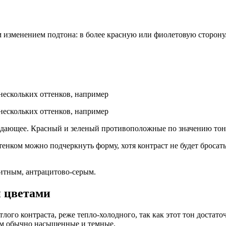
м изменением подтона: в более красную или фиолетовую сторону
ескольких оттенков, например
ескольких оттенков, например
ждающее. Красный и зеленый противоположные по значению тона
тенком можно подчеркнуть форму, хотя контраст не будет бросатьс
итным, антрацитово-серым.
и цветами
ого контраста, реже тепло-холодного, так как этот тон достато
им обычно насыщенные и темные.