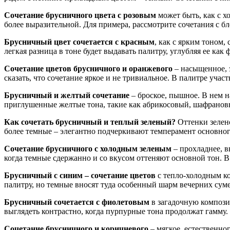
Сочетание брусничного цвета с розовым
может быть, как с х
более выразительной. Для примера, рассмотрите сочетания с 
Брусничный цвет сочетается с красным
, как с ярким тоном,
легкая разница в тоне будет выдавать палитру, углубляя ее ка
Сочетание цветов брусничного и оранжевого
– насыщенное, 
сказать, что сочетание яркое и не тривиальное. В палитре уч
Брусничный и желтый сочетание
– броское, пышное. В нем н
приглушенные желтые тона, такие как абрикосовый, шафрановы
Как сочетать брусничный и теплый зеленый?
Оттенки зелено
более темные – элегантно подчеркивают темперамент основног
Сочетание брусничного с холодным зеленым
– прохладнее, в
когда темные сдержанно и со вкусом оттеняют основной тон. В
Брусничный с синим – сочетание цветов
с тепло-холодным ко
палитру, но темные вносят туда особенный шарм вечерних сум
Брусничный сочетается с фиолетовым
в загадочную композиц
выглядеть контрастно, когда пурпурные тона продолжат гамму.
Сочетание брусничного и коричневого
– мягкое, естественно