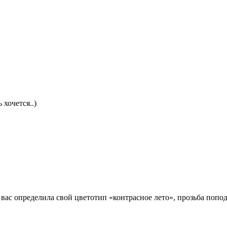
очется..)
вас определила свой цветотип «контрасное лето», прозьба попод