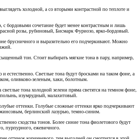
выглядеть холодной, а со вторыми контрастной по теплоте и
р, с бордовыми сочетание будет менее контрастным и лишь
т красной розы, рубиновый, Бисмарк Фуриозо, ярко-бордовый.
фоне брусничного и выразительно его подчеркивают. Можно
рыжий.
сыщенный тон. Стоит выбирать мягкие тона в пару, например,
и естественно. Светлые тона будут бросками на таком фоне, а
ком, оливково-зеленым, хаки, болотным.
 светлые тона холодной зелени пряма светятся на темном фоне,
, полынь, изумрудный, малахитовый.
голубые оттенки. Голубые сложные оттенки ярко подчеркивают
 джинсовым, берлинский лазурью, темно-синим.
ственно сходства тонов. Более синие тона фиолетового будут
го, пурпурного, ежевичного.
ярче оттенок коричневого, тем выгодней он смотрится в этой