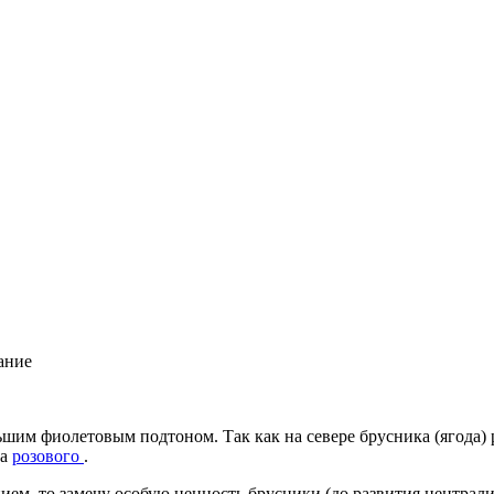
ание
ьшим фиолетовым подтоном. Так как на севере брусника (ягода)
ка
розового
.
нием, то замечу особую ценность брусники (до развития централ