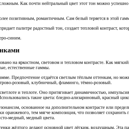
я сложным. Как почти нейтральный цвет этот тон можно успешно
более позитивным, романтичным. Сам белый теряется в этой гам
ридает палитре радостный тон, создает тепловой контраст, кот
еро-синим.
енками
новано на яркостном, световом и тепловом контрасте. Как мягки
ные, естественные гаммы.
амме. Предпочтение отдаётся светлым тёплым оттенкам, но можн
утрово-розовый, клубничный, фламинго, тёмно-розовый.
 светлоте и теплоте. Оно притягивает динамичностью, импульс
 Использовались такие цвета: бледно-ализариновый, красный ци
езонансом, основанное на дополнительном контрасте или предель
и оранжевого, тем мягче композиция, что позволяет сохранить 
исто-медный, медный цвета.
енки жёлтого делают основной цвет лёгким, воздушным. Эта пал