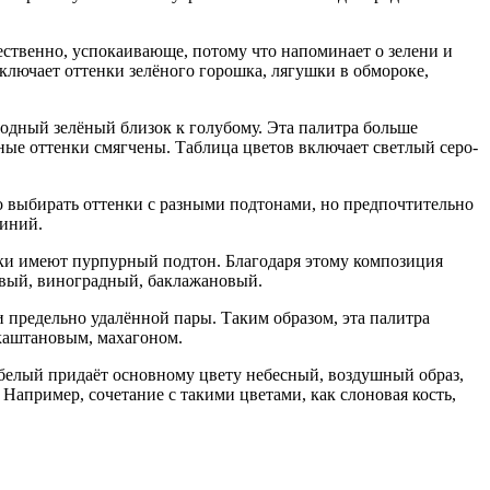
тественно, успокаивающе, потому что напоминает о зелени и
ключает оттенки зелёного горошка, лягушки в обмороке,
лодный зелёный близок к голубому. Эта палитра больше
ёные оттенки смягчены. Таблица цветов включает светлый серо-
но выбирать оттенки с разными подтонами, но предпочтительно
синий.
ки имеют пурпурный подтон. Благодаря этому композиция
товый, виноградный, баклажановый.
и предельно удалённой пары. Таким образом, эта палитра
-каштановым, махагоном.
 белый придаёт основному цвету небесный, воздушный образ,
Например, сочетание с такими цветами, как слоновая кость,