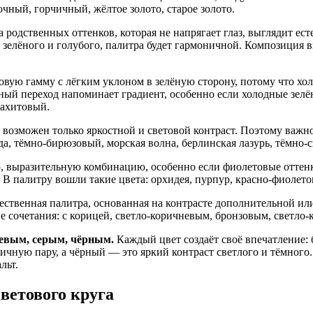
очный, горчичный, жёлтое золото, старое золото.
 родственных оттенков, которая не напрягает глаз, выглядит ес
зелёного и голубого, палитра будет гармоничной. Композиция в
товую гамму с лёгким уклоном в зелёную сторону, потому что хо
вный переход напоминает градиент, особенно если холодные зел
лахитовый.
е возможен только яркостной и световой контраст. Поэтому важ
зда, тёмно-бирюзовый, морская волна, берлинская лазурь, тёмно-
, выразительную комбинацию, особенно если фиолетовые оттен
м. В палитру вошли такие цвета: орхидея, пурпур, красно-фиоле
ественная палитра, основанная на контрасте дополнительной ил
е сочетания: с корицей, светло-коричневым, бронзовым, светло
жевым, серым, чёрным.
Каждый цвет создаёт своё впечатление:
чную пару, а чёрный — это яркий контраст светлого и тёмного. 
льт.
ветового круга