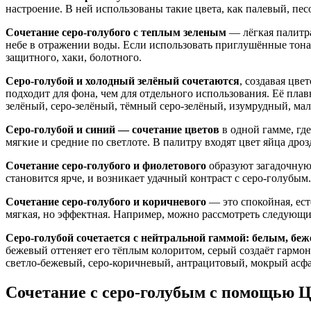
настроение. В ней использованы такие цвета, как палевый, пес
Сочетание серо-голубого с теплым зеленым
— лёгкая палитра
небе в отражении воды. Если использовать приглушённые тона 
защитного, хаки, болотного.
Серо-голубой и холодный зелёный сочетаются
, создавая цве
подходит для фона, чем для отдельного использования. Её пла
зелёный, серо-зелёный, тёмный серо-зелёный, изумрудный, ма
Серо-голубой и синий — сочетание цветов
в одной гамме, гд
мягкие и средние по светлоте. В палитру входят цвет яйца дро
Сочетание серо-голубого и фиолетового
образуют загадочную
становится ярче, и возникает удачный контраст с серо-голубы
Сочетание серо-голубого и коричневого
— это спокойная, ест
мягкая, но эффектная. Например, можно рассмотреть следующи
Серо-голубой сочетается с нейтральной гаммой: белым, бе
бежевый оттеняет его тёплым колоритом, серый создаёт гармони
светло-бежевый, серо-коричневый, антрацитовый, мокрый асфа
Сочетание с серо-голубым с помощью Ц