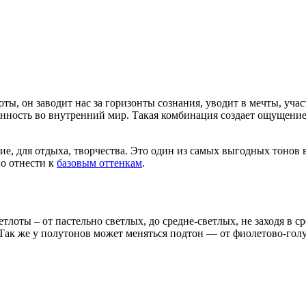
оты, он заводит нас за горизонты сознания, уводит в мечты, уча
нность во внутренний мир. Такая комбинация создает ощущение 
ие, для отдыха, творчества. Это один из самых выгодных тонов 
но отнести к
базовым оттенкам
.
етлоты – от пастельно светлых, до средне-светлых, не заходя в
 Так же у полутонов может меняться подтон — от фиолетово-гол