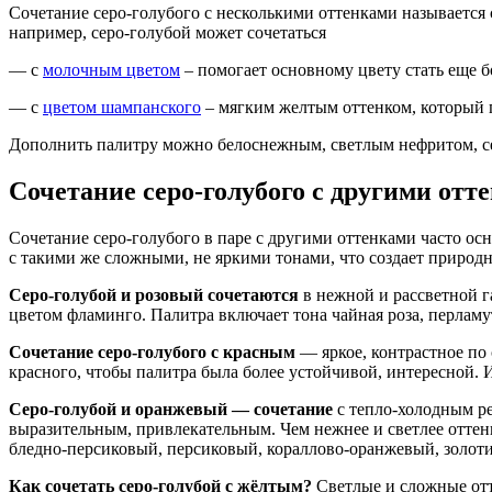
Сочетание серо-голубого с несколькими оттенками называетс
например, серо-голубой может сочетаться
— с
молочным цветом
– помогает основному цвету стать еще 
— с
цветом шампанского
– мягким желтым оттенком, который п
Дополнить палитру можно белоснежным, светлым нефритом, с
Сочетание серо-голубого с другими отт
Сочетание серо-голубого в паре с другими оттенками часто ос
с такими же сложными, не яркими тонами, что создает природ
Серо-голубой и розовый сочетаются
в нежной и рассветной г
цветом фламинго. Палитра включает тона чайная роза, перлам
Сочетание серо-голубого с красным
— яркое, контрастное по
красного, чтобы палитра была более устойчивой, интересной.
Серо-голубой и оранжевый — сочетание
с тепло-холодным р
выразительным, привлекательным. Чем нежнее и светлее оттенк
бледно-персиковый, персиковый, кораллово-оранжевый, золот
Как сочетать серо-голубой с жёлтым?
Светлые и сложные отт