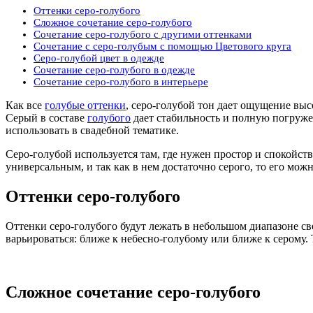
Оттенки серо-голубого
Сложное сочетание серо-голубого
Сочетание серо-голубого с другими оттенками
Сочетание с серо-голубым с помощью Цветового круга
Серо-голубой цвет в одежде
Сочетание серо-голубого в одежде
Сочетание серо-голубого в интерьере
Как все
голубые оттенки
, серо-голубой тон дает ощущение выс
Серый в составе
голубого
дает стабильность и полную погруже
использовать в свадебной тематике.
Серо-голубой используется там, где нужен простор и спокойств
универсальным, и так как в нем достаточно серого, то его мож
Оттенки серо-голубого
Оттенки серо-голубого будут лежать в небольшом диапазоне св
варьироваться: ближе к небесно-голубому или ближе к серому.
Сложное сочетание серо-голубого