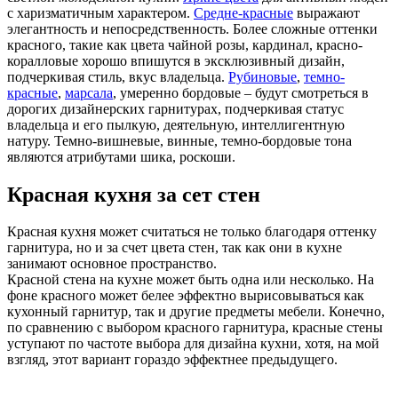
с харизматичным характером.
Средне-красные
выражают
элегантность и непосредственность. Более сложные оттенки
красного, такие как цвета чайной розы, кардинал, красно-
коралловые хорошо впишутся в эксклюзивный дизайн,
подчеркивая стиль, вкус владельца.
Рубиновые
,
темно-
красные
,
марсала
, умеренно бордовые – будут смотреться в
дорогих дизайнерских гарнитурах, подчеркивая статус
владельца и его пылкую, деятельную, интеллигентную
натуру. Темно-вишневые, винные, темно-бордовые тона
являются атрибутами шика, роскоши.
Красная кухня за сет стен
Красная кухня может считаться не только благодаря оттенку
гарнитура, но и за счет цвета стен, так как они в кухне
занимают основное пространство.
Красной стена на кухне может быть одна или несколько. На
фоне красного может белее эффектно вырисовываться как
кухонный гарнитур, так и другие предметы мебели. Конечно,
по сравнению с выбором красного гарнитура, красные стены
уступают по частоте выбора для дизайна кухни, хотя, на мой
взгляд, этот вариант гораздо эффектнее предыдущего.