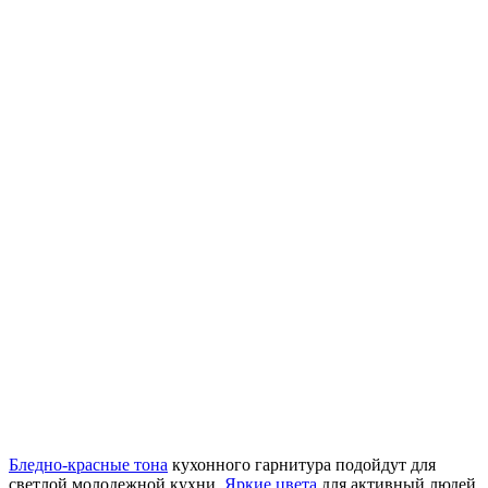
Бледно-красные тона
кухонного гарнитура подойдут для
светлой молодежной кухни.
Яркие цвета
для активный людей