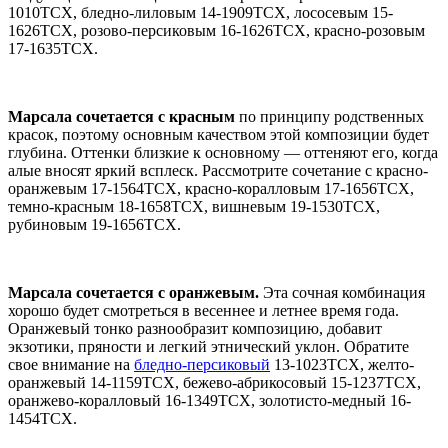
1010TCX, бледно-лиловым 14-1909TCX, лососевым 15-
1626TCX, розово-персиковым 16-1626TCX, красно-розовым
17-1635TCX.
Марсала сочетается с красным
по принципу родственных
красок, поэтому основным качеством этой композиции будет
глубина. Оттенки близкие к основному — оттеняют его, когда
алые вносят яркий всплеск. Рассмотрите сочетание с красно-
оранжевым 17-1564TCX, красно-коралловым 17-1656TCX,
темно-красным 18-1658TCX, вишневым 19-1530TCX,
рубиновым 19-1656TCX.
Марсала сочетается с оранжевым.
Эта сочная комбинация
хорошо будет смотреться в весеннее и летнее время года.
Оранжевый тонко разнообразит композицию, добавит
экзотики, пряности и легкий этнический уклон. Обратите
свое внимание на
бледно-персиковый
13-1023TCX, желто-
оранжевый 14-1159TCX, бежево-абрикосовый 15-1237TCX,
оранжево-коралловый 16-1349TCX, золотисто-медный 16-
1454TCX.