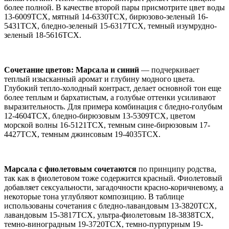
более полной. В качестве второй пары присмотрите цвет воды
13-6009TCX, мятный 14-6330TCX, бирюзово-зеленый 16-
5431TCX, бледно-зеленый 15-6317TCX, темный изумрудно-
зеленый 18-5616TCX.
Сочетание цветов: Марсала и синий
— подчеркивает
теплый изысканный аромат и глубину модного цвета.
Глубокий тепло-холодный контраст, делает основной тон еще
более теплым и бархатистым, а голубые оттенки усиливают
выразительность. Для примера комбинация с бледно-голубым
12-4604TCX, бледно-бирюзовым 13-5309TCX, цветом
морской волны 16-5121TCX, темным сине-бирюзовым 17-
4427TCX, темным джинсовым 19-4035TCX.
Марсала с фиолетовым сочетаются
по принципу родства,
так как в фиолетовом тоже содержится красный. Фиолетовый
добавляет сексуальности, загадочности красно-коричневому, а
некоторые тона углубляют композицию. В таблице
использованы сочетания с бледно-лавандовым 13-3820TCX,
лавандовым 15-3817TCX, ультра-фиолетовым 18-3838TCX,
темно-виноградным 19-3720TCX, темно-пурпурным 19-