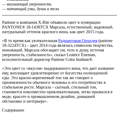
— внушающий уверенность
— питающий умы, души и тела
_______________________________________________________
Pantone и компания X-Rite объявили цвет в нумерации
PANTONE® 18-1438TCX Марсала, естественный, надежный,
натуральный оттенок красного вина, как цвет 2015 года.
«В то время как увлекательная
Радиантовая Орхидея
(pantone
18-3224TCX) – цвет 2014 года являлась символом творчества,
инноваций, Марсала обогащает ум, тело и душу, источая
уверенность, стабильность», сказал Leatrice Eiseman,
исполнительный директор Pantone Color Institute®.
«Это цвет со «вкусом» выдержанного вина, что дает название
ему, воплощает удовлетворение от богатства полноценной
еды. Это красно-коричневый тон так же говорит о
приземленности обычного человека и его потребностях в
стабильном росте. Марсала – сытный, стильный тон,
становится повсеместно привлекательным, легко прижился в
моде, красоте и промышленном дизайне, домашней
обстановке и интерьере».
Содержание