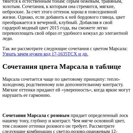
тянется к естественным тонам: серым бежевым, травяным,
золотым. Сочетания, к которым она стремится, мягкие,
неброские. За счет этого оттенок хорош в повседневной
жизни. Однако, если добавить к ней бордового глянца, цвет
преображается в вечерний, клубный. Добавляя в свой
гардероб модный цвет 2015 года, вы сможете легко
перевоплощать свой образ от удобного кежуал до элегантной
леди.
Так же рассмотрите следующие сочетания с цветом Марсала:
Узнать зачем нужен код 17-1635TCX и др.
Сочетания цвета Марсала в таблице
Марсала сочетается чаще по цветовому принципу: тепло-
холодному, родственному или дополнительному контрасту.
Мягкие оттенки придают ей «уверенность», когда яркие могут
нарушить ее гармонию.
Сочетания Марсала с розовым
придает определенный лоск
нашему тону, глубину и контраст. Чем мягче основной цвет,
тем сложнее оттенки розового он требует. Рассмотрите
следующие комбинации с светло-розово-оранжевым 12-