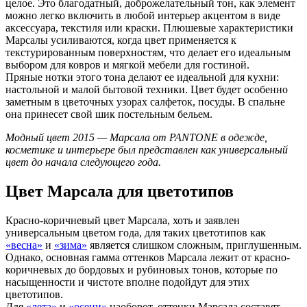
целое. Это благодатный, доброжелательный тон, как элемент
можно легко включить в любой интерьер акцентом в виде
аксессуара, текстиля или краски. Плюшевые характеристики
Марсалы усиливаются, когда цвет применяется к
текстурированным поверхностям, что делает его идеальным
выбором для ковров и мягкой мебели для гостиной.
Пряные нотки этого тона делают ее идеальной для кухни:
настольной и малой бытовой техники. Цвет будет особенно
заметным в цветочных узорах салфеток, посуды. В спальне
она принесет свой шик постельным бельем.
Модный цвет 2015 — Марсала от PANTONE в одежде,
косметике и интерьере был представлен как универсальный
цвет до начала следующего года.
Цвет Марсала для цветотипов
Красно-коричневый цвет Марсала, хоть и заявлен
универсальным цветом года, для таких цветотипов как
«весна»
и
«зима»
является слишком сложным, приглушенным.
Однако, основная гамма оттенков Марсала лежит от красно-
коричневых до бордовых и рубиновых тонов, которые по
насыщенности и чистоте вполне подойдут для этих
цветотипов.
Для
«лета»
и
«осени»
наоборот, оттенки Марсала составят