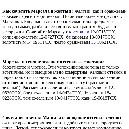
Как сочетать Марсала и желтый?
Желтый, как и оранжевый
освежает красно-коричневый. Но он еще более контрастны с
Марсалой. Бледные и желто-оранжевые тона продолжат
теплую гамму, разбавив ее световм контрастом. Будьте во
всеоружии. Сочетайте Марсалу с
кремовым
12-0715TCX,
солнечно-желтым 12-0727TCX, банановым 13-0947TCX,
золотистым 14-0951TCX, желто-оранжевым 15-1062TCX.
Марсала и теплые зеленые оттенки — сочетание
бархатистое и уютное. Эти успокаивающие тона не только
эстетичны, но и эмоционально комфортны. Каждый оттенок в
паре становится сочнее, так как сочетание имеет косвенное
отношение к дополнительному контрасту (красный и
зеленый). Рассмотрите сочетания с светло-лаймовым 12-
0520TCX, бледно-зеленым 14-0434TCX, болотным 18-
0228TCX, темно-зеленым 19-0417TCX, хаки 19-0618TCX.
Сочетание цветов: Марсала и холодные оттенки зеленого
оживят красно-коричневый тон, добавят стиля и городского
шика. Легкий тепло-холодный контраст делает композицию