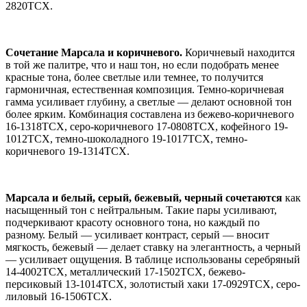
2820TCX.
Сочетание Марсала и коричневого.
Коричневый находится
в той же палитре, что и наш тон, но если подобрать менее
красные тона, более светлые или темнее, то получится
гармоничная, естественная композиция. Темно-коричневая
гамма усиливает глубину, а светлые — делают основной тон
более ярким. Комбинация составлена из бежево-коричневого
16-1318TCX, серо-коричневого 17-0808TCX, кофейного 19-
1012TCX, темно-шоколадного 19-1017TCX, темно-
коричневого 19-1314TCX.
Марсала и белый, серый, бежевый, черный сочетаются
как
насыщенный тон с нейтральным. Такие пары усиливают,
подчеркивают красоту основного тона, но каждый по
разному. Белый — усиливает контраст, серый — вносит
мягкость, бежевый — делает ставку на элегантность, а черный
— усиливает ощущения. В таблице использованы серебряный
14-4002TCX, металлический 17-1502TCX, бежево-
персиковый 13-1014TCX, золотистый хаки 17-0929TCX, серо-
лиловый 16-1506TCX.