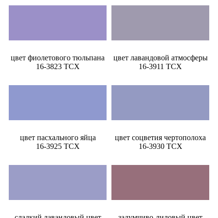
цвет фиолетового тюльпана
цвет лавандовой атмосферы
16-3823 TCX
16-3911 TCX
цвет пасхального яйца
цвет соцветия чертополоха
16-3925 TCX
16-3930 TCX
сладкий лавандовый цвет
задумчиво-лиловый цвет