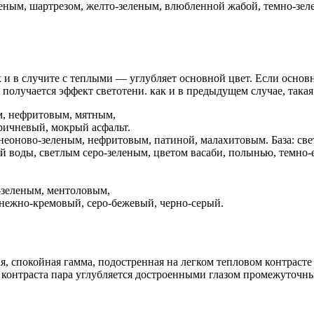
еным, шартрезом, желто-зеленым, влюбленной жабой, темно-зел
 и в случите с теплыми — углубляет основной цвет. Если основн
 получается эффект светотени. как и в предыдущем случае, така
, нефритовым, мятным,
ричневый, мокрый асфальт.
неоново-зеленым, нефритовым, патиной, малахитовым. База: свет
й воды, светлым серо-зеленым, цветом васаби, полынью, темно-
зеленым, ментоловым,
 нежно-кремовый, серо-бежевый, черно-серый.
, спокойная гамма, подостренная на легком тепловом контрасте
контраста пара углубляется достроенными глазом промежуточны