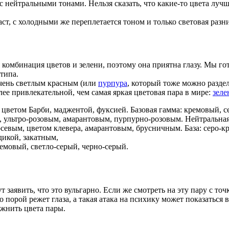
 нейтральными тонами. Нельзя сказать, что какие-то цвета лучш
ст, с холодными же переплетается тоном и только световая раз
комбинация цветов и зелени, поэтому она приятна глазу. Мы го
типа.
чень светлым красным (или
пурпура
, который тоже можно раздел
лее привлекательной, чем самая яркая цветовая пара в мире:
зел
 цветом Барби, маджентой, фуксией. Базовая гамма: кремовый, се
, ультро-розовым, амарантовым, пурпурно-розовым. Нейтральная 
севым, цветом клевера, амарантовым, брусничным. База: серо-кр
дикой, закатным,
мовый, светло-серый, черно-серый.
 заявить, что это вульгарно. Если же смотреть на эту пару с точ
то порой режет глаза, а такая атака на психику может показать
ожнить цвета пары.