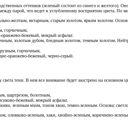
дственных оттенков (зеленый состоит из синего и желтого). Оно
между парой, что ведет к углубленному восприятию цвета. По ми
льно-желтым, янтарным, старым золотом, ярким золотом. Основ
м, горчичным,
о-оранжево-бежевый, мокрый асфальт.
нным, золотым дубом, бледным золотом, темным золотом. Нейтр
рузным, горчичным,
едне-оранжево-бежевый, черно-серый.
у света тени. В нем все внимание будет заострено на основном ц
ым, шартрезом, болотным,
рсиково-бежевый, мокрый асфальт.
киви, зеленым мхом, тоном хвои, темно-зеленым. Основа: светл
м, оливково-зеленым, хаки, хвойно-зеленым, коричнево-зелены