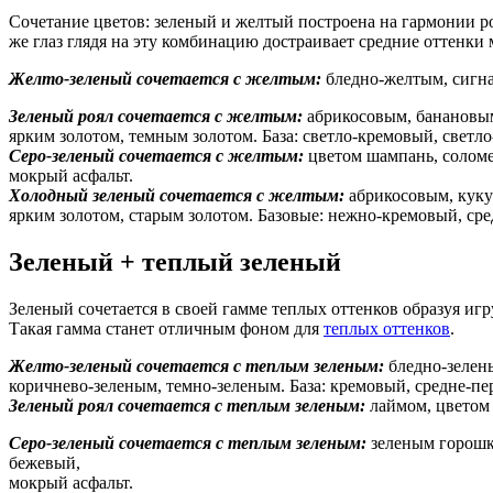
Сочетание цветов: зеленый и желтый построена на гармонии ро
же глаз глядя на эту комбинацию достраивает средние оттенки 
Желто-зеленый сочетается с желтым:
бледно-желтым, сигна
Зеленый роял сочетается с желтым:
абрикосовым, банановы
ярким золотом, темным золотом. База: светло-кремовый, светл
Серо-зеленый сочетается с желтым:
цветом шампань, соломе
мокрый асфальт.
Холодный зеленый сочетается с желтым:
абрикосовым, куку
ярким золотом, старым золотом. Базовые: нежно-кремовый, ср
Зеленый + теплый зеленый
Зеленый сочетается в своей гамме теплых оттенков образуя игр
Такая гамма станет отличным фоном для
теплых оттенков
.
Желто-зеленый сочетается с теплым зеленым:
бледно-зелен
коричнево-зеленым, темно-зеленым. База: кремовый, средне-пе
Зеленый роял сочетается с теплым зеленым:
лаймом, цветом 
Серо-зеленый сочетается с теплым зеленым:
зеленым горошко
бежевый,
мокрый асфальт.