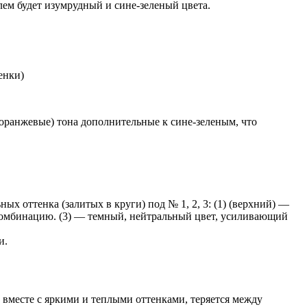
лем будет изумрудный и сине-зеленый цвета.
енки)
-оранжевые) тона дополнительные к сине-зеленым, что
ых оттенка (залитых в круги) под № 1, 2, 3: (1) (верхний) —
т комбинацию. (3) — темный, нейтральный цвет, усиливающий
и.
т вместе с яркими и теплыми оттенками, теряется между