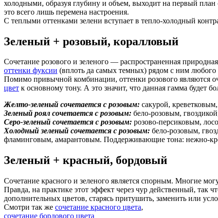
холодными, образуя глубину и объем, выходит на первый план с
это всего лишь перемена настроения.
С теплыми оттенками зелени вступает в тепло-холодный контра
Зеленый + розовый, коралловый
Сочетание розового и зеленого — распространенная природная 
оттенки фуксии
(вплоть да самых темных) рядом с ним любого 
Помимо привычной комбинации, оттенки розового являются о
цвет
к основному тону. А это значит, что данная гамма будет бо
Желто-зеленый сочетается с розовым:
сакурой, креветковым,
Зеленый роял сочетается с розовым:
бело-розовым, гвоздикой
Серо-зеленый сочетается с розовым:
розово-персиковым, лосо
Холодный зеленый сочетается с розовым:
бело-розовым, гвоз
фламинговым, амарантовым. Поддерживающие тона: нежно-кре
Зеленый + красный, бордовый
Сочетание красного и зеленого является спорным. Многие могут
Правда, на практике этот эффект через чур действенный, так ч
дополнительных цветов, старясь притушить, заменить или усл
Смотри так же
сочетание красного цвета
,
сочетание бордового цвета