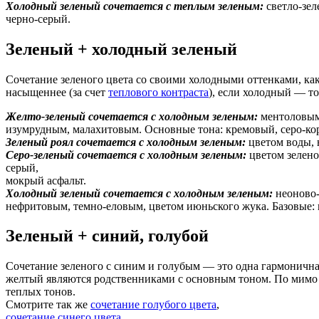
Холодный зеленый сочетается с теплым зеленым:
светло-зел
черно-серый.
Зеленый + холодный зеленый
Сочетание зеленого цвета со своими холодными оттенками, как
насыщеннее (за счет
теплового контраста
), если холодный — то
Желто-зеленый сочетается с холодным зеленым:
ментоловым
изумрудным, малахитовым. Основные тона: кремовый, серо-ко
Зеленый роял сочетается с холодным зеленым:
цветом воды, 
Серо-зеленый сочетается с холодным зеленым:
цветом зелено
серый,
мокрый асфальт.
Холодный зеленый сочетается с холодным зеленым:
неоново-
нефритовым, темно-еловым, цветом июньского жука. Базовые:
Зеленый + синий, голубой
Сочетание зеленого с синим и голубым — это одна гармоничная
желтый являются родственниками с основным тоном. По мимо 
теплых тонов.
Смотрите так же
сочетание голубого цвета
,
сочетание синего цвета