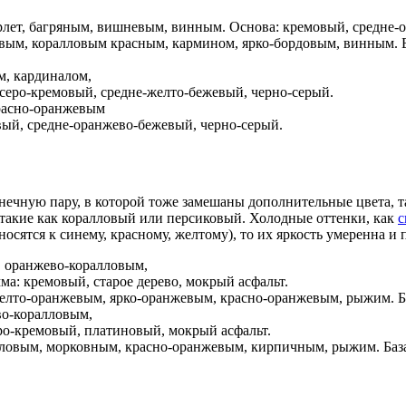
рлет, багряным, вишневым, винным. Основа: кремовый, средне-
ым, коралловым красным, кармином, ярко-бордовым, винным. Б
м, кардиналом,
серо-кремовый, средне-желто-бежевый, черно-серый.
расно-оранжевым
вый, средне-оранжево-бежевый, черно-серый.
нечную пару, в которой тоже замешаны дополнительные цвета, т
такие как коралловый или персиковый. Холодные оттенки, как
с
тносятся к синему, красному, желтому), то их яркость умеренна и
 оранжево-коралловым,
а: кремовый, старое дерево, мокрый асфальт.
лто-оранжевым, ярко-оранжевым, красно-оранжевым, рыжим. Баз
о-коралловым,
ро-кремовый, платиновый, мокрый асфальт.
ловым, морковным, красно-оранжевым, кирпичным, рыжим. База