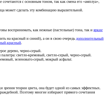
е сочетаются с основным тоном, так как смена его «амплуа»,
ница может сделать эту комбинацию выразительной.
товы воспринимать, как нежные (пастельные) тона, так и
яркие
ить на красный и синий), а он в свою очередь
дополнительный
еный-красный
.
рое дерево, черно-серый.
палитра: светло-кремовый, светло-серый, черно-серый.
емовый, зеленовато-серый, мокрый асфальт.
ки зрения теории цвета, она будет одной из самых эффектных.
ся враждебной. Поэтому многие избирают прямого сочетания