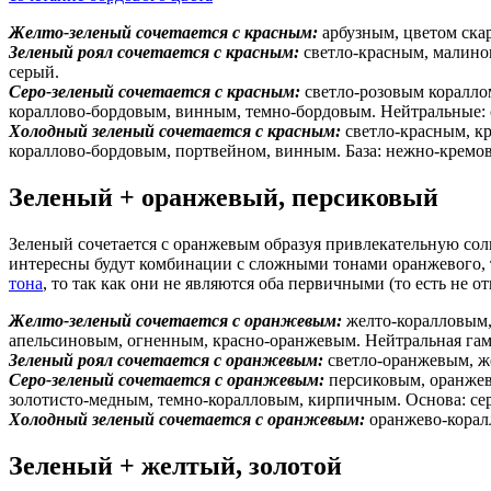
Желто-зеленый сочетается с красным:
арбузным, цветом ска
Зеленый роял сочетается с красным:
светло-красным, малинов
серый.
Серо-зеленый сочетается с красным:
светло-розовым коралло
кораллово-бордовым, винным, темно-бордовым. Нейтральные: 
Холодный зеленый сочетается с красным:
светло-красным, к
кораллово-бордовым, портвейном, винным. База: нежно-кремо
Зеленый + оранжевый, персиковый
Зеленый сочетается с оранжевым образуя привлекательную сол
интересны будут комбинации с сложными тонами оранжевого, 
тона
, то так как они не являются оба первичными (то есть не о
Желто-зеленый сочетается с оранжевым:
желто-коралловым,
апельсиновым, огненным, красно-оранжевым. Нейтральная гамм
Зеленый роял сочетается с оранжевым:
светло-оранжевым, же
Серо-зеленый сочетается с оранжевым:
персиковым, оранжев
золотисто-медным, темно-коралловым, кирпичным. Основа: се
Холодный зеленый сочетается с оранжевым:
оранжево-корал
Зеленый + желтый, золотой