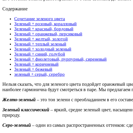
Содержание
Сочетание зеленого цвета
Зеленый + розовый, коралловый
Зеленый + красный, бордовый
Зеленый + оранжевый, персиковый
Зеленый + желтый, золотой
Зеленый + теплый зеленый
Зеленый + холодный зеленый
Зеленый + синий, голубой
Зеленый + фиолетовый, пурпурный, сиреневый
Зеленый + коричневый
Зеленый + бежевый
зеленый + серый, серебро
Нельзя сказать, что для зеленого цвета подойдет оранжевый цв
наиболее гармонична будут смотреться в паре. Мы предлагаем
Желто-зеленый
– это тон зелени с преобладанием в его состав
Зеленый классический
– яркий, средне зеленый цвет, насыщен
природу.
Серо-зеленый
– один из самых распространенных оттенков: сде