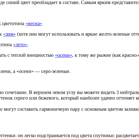
 где синий цвет преобладает в составе. Самым ярким представите
х цветотипа
«весна»
ек
«зим»
(хотя они могут использовать и яркие желто-зеленые отт
тотипа
«лето»
.
вать с теплой внешностью
«осени»
, к тому же рыжие (как красно
елени, а «осени» — серо-зеленые.
о сочетание. В верхнем левом углу вы можете видеть 3 нейтральн
 оттенок серого или бежевого, который наиболее удачно оттеняе
е могут составить гармоничную пару с основным цветом заливк
ттенки: он легко подстраивается под цвета спутники: расцветае