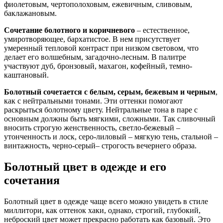
фиолетовым, чертополоховым, ежевичным, сливовым,
баклажановым.
Сочетание болотного и коричневого
– естественное,
умиротворяющее, бархатистое. В нем присутствует
умеренный тепловой контраст при низком световом, что
делает его волшебным, загадочно-лесным. В палитре
участвуют дуб, бронзовый, махагон, кофейный, темно-
каштановый.
Болотный сочетается с белым, серым, бежевым и черным
,
как с нейтральными тонами. Эти оттенки помогают
раскрыться болотному цвету. Нейтральные тона в паре с
основным должны быть мягкими, сложными. Так сливочный
вносить строгую женственность, светло-бежевый –
утонченность и лоск, серо-лиловый – мягкую тень, стальной –
винтажность, черно-серый– строгость вечернего образа.
Болотный цвет в одежде и его
сочетания
Болотный цвет в одежде чаще всего можно увидеть в стиле
миллитори, как оттенок хаки, однако, строгий, глубокий,
неброский цвет может прекрасно работать как базовый. Это