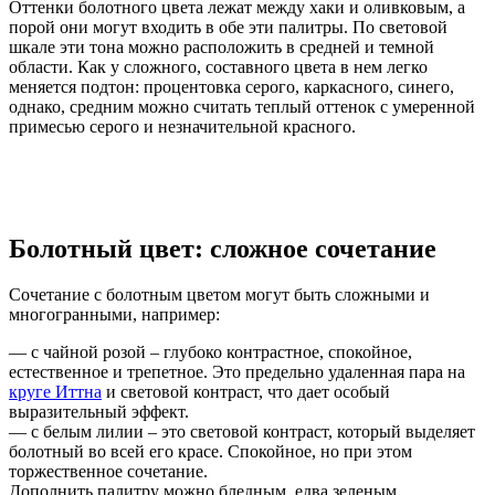
Оттенки болотного цвета лежат между хаки и оливковым, а
порой они могут входить в обе эти палитры. По световой
шкале эти тона можно расположить в средней и темной
области. Как у сложного, составного цвета в нем легко
меняется подтон: процентовка серого, каркасного, синего,
однако, средним можно считать теплый оттенок с умеренной
примесью серого и незначительной красного.
Болотный цвет: сложное сочетание
Сочетание с болотным цветом могут быть сложными и
многогранными, например:
— с чайной розой – глубоко контрастное, спокойное,
естественное и трепетное. Это предельно удаленная пара на
круге Иттна
и световой контраст, что дает особый
выразительный эффект.
— с белым лилии – это световой контраст, который выделяет
болотный во всей его красе. Спокойное, но при этом
торжественное сочетание.
Дополнить палитру можно бледным, едва зеленым,