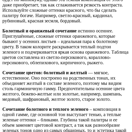
даже приобретает, так как сглаживается резкость контраста.
Используйте сложные оттенки красного, что бы сделать
палитру богаче. Например, светло-красный, кардинал,
рубиновый, красная зесмля, бордовый.
Болотный и оранжевый сочетание
истинно осеннее.
Приглушённые, сложные оттенки оранжевого, которые
бывают у осенних листьев – идеальная пара к болотному
цвету. В таком колорите раскрывается теплый подтон
зеленого и подчеркивается яркая основа оранжевого. Таблица
цветов составлена из светло-персикового, кораллово-
персикового, облепихового, кирпичного, рыжего.
Сочетание цветов: болотный и желтый
— мягкое,
естественное. Оно построено на родственных тонах, их
объединяет желтый в составе зеленого, поэтому мы видим
столь гармоничную гамму. Предпочтительны осенние цвета
желтого, бежево-желтые или золотые, например, шампань,
медовый, шафрановый, желтое золото, старое золото.
Сочетание болотного и теплого зеленого
– композиция в
одной гамме, где основной тон выступает тенью, а теплые
зеленые оттенки – бликами. Глубина такой палитры и ее
объем заменяет цветовой контраст, а так как разнообразие
зеленых тонов одно из самых обширных, то и эстетика такой