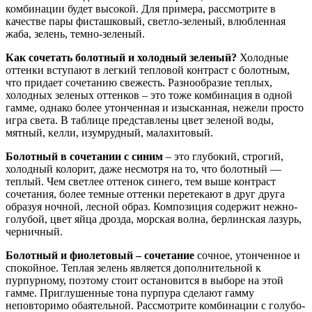
комбинации будет высокой. Для примера, рассмотрите в
качестве пары фисташковый, светло-зеленый, влюбленная
жаба, зелень, темно-зеленый.
Как сочетать болотный и холодный зеленый?
Холодные
оттенки вступают в легкий тепловой контраст с болотным,
что придает сочетанию свежесть. Разнообразие теплых,
холодных зеленых оттенков – это тоже комбинация в одной
гамме, однако более утонченная и изысканная, нежели просто
игра света. В таблице представлены цвет зеленой воды,
мятный, келли, изумрудный, малахитовый.
Болотный в сочетании с синим
– это глубокий, строгий,
холодный колорит, даже несмотря на то, что болотный —
теплый. Чем светлее оттенок синего, тем выше контраст
сочетания, более темные оттенки перетекают в друг друга
образуя ночной, лесной образ. Композиция содержит нежно-
голубой, цвет яйца дрозда, морская волна, берлинская лазурь,
черничный.
Болотный и фиолетовый – сочетание
сочное, утонченное и
спокойное. Теплая зелень является дополнительной к
пурпурному, поэтому стоит остановится в выборе на этой
гамме. Приглушенные тона пурпура сделают гамму
неповторимо обаятельной. Рассмотрите комбинации с голубо-