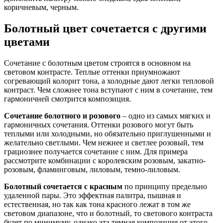
коричневым, черным.
Болотный цвет сочетается с другими
цветами
Сочетание с болотным цветом строятся в основном на
световом контрасте. Теплые оттенки приумножают
согревающий колорит тона, а холодные дают легки тепловой
контраст. Чем сложнее тона вступают с ним в сочетание, тем
гармоничней смотрится композиция.
Сочетание болотного и розового
– одно из самых мягких и
гармоничных сочетания. Оттенки розового могут быть
теплыми или холодными, но обязательно приглушенными и
желательно светлыми. Чем нежнее и светлее розовый, тем
грациознее получается сочетание с ним. Для примера
рассмотрите комбинации с королевским розовым, закатно-
розовым, фламинговым, лиловым, темно-лиловым.
Болотный сочетается с красным
по принципу предельно
удаленной пары. Это эффектная палитра, пышная и
естественная, но так как тона красного лежат в том же
световом диапазоне, что и болотный, то светового контраста
будет по минимуму, однако эта темная композиция от этого